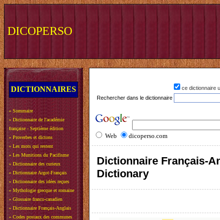
DICOPERSO
DICTIONNAIRES
ce dictionnaire
Rechercher dans le dictionnaire
»
Sommaire
»
Dictionnaire de l'académie
française - Septième édition
Web
dicoperso.com
»
Proverbes et dictons
»
Les mots qui restent
»
Les Munitions du Pacifisme
Dictionnaire Français-An
»
Dictionnaire des curieux
Dictionary
»
Dictionnaire Argot-Français
»
Dictionnaire des idées reçues
»
Mythologie grecque et romaine
»
Glossaire franco-canadien
»
Dictionnaire Français-Anglais
»
Codes postaux des communes