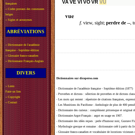
VA
VE
VI
VO
VR
VU
françaises
»
Codes postaux des communes
vue
belges
»
Sigles et acronymes
f.
view, sight;
perdre de --
, 
ABRÉVIATIONS
»
Dictionnaire de l'académie
française - Septième édition
»
Glossaire franco-canadien
»
Dictionnaire Français-Anglais
DIVERS
Dictionnaires sur dicoperso.com
»
Liens
-
Dictionnaire de l'académie française - Septième édition (1877)
Faire un lien
-
Proverbes et dictons
: sélection de proverbes et de dictons clas
»
Copyright
-
Les mots qui restent
: répertoire de citations françaises, expres
»
Contact
-
Les Munitions du Pacifisme
: Anthologie de plus de 400 pensée
-
Dictionnaire des curieux
: complément pittoresque et original de
-
Dictionnaire Argot-Français
: argot en usage en 1907.
-
Dictionnaire des idées reçues
:
perle d'humour noir, Gustave Fla
-
Mythologie grecque et romaine
: dictionnaire créé à partir du 
-
Glossaire franco-canadien et vocabulaire de locutions vicieuses