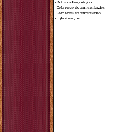
-
Dictionnaire Français-Anglais
-
Codes postaux des communes françaises
-
Codes postaux des communes belges
-
Sigles et acronymes