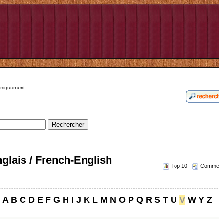
 uniquement
glais / French-English
Top 10
Commen
A
B
C
D
E
F
G
H
I
J
K
L
M
N
O
P
Q
R
S
T
U
V
W
Y
Z