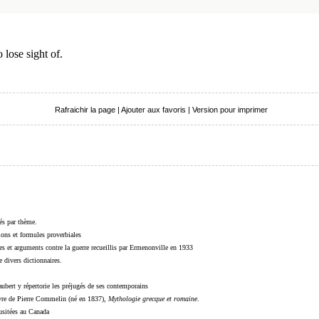
to lose sight of.
Rafraichir la page
|
Ajouter aux favoris
|
Version pour imprimer
sés par thème.
sions et formules proverbiales
s et arguments contre la guerre recueillis par Ermenonville en 1933
 divers dictionnaires.
ubert y répertorie les préjugés de ses contemporains
livre de Pierre Commelin (né en 1837),
Mythologie grecque et romaine
.
 usitées au Canada