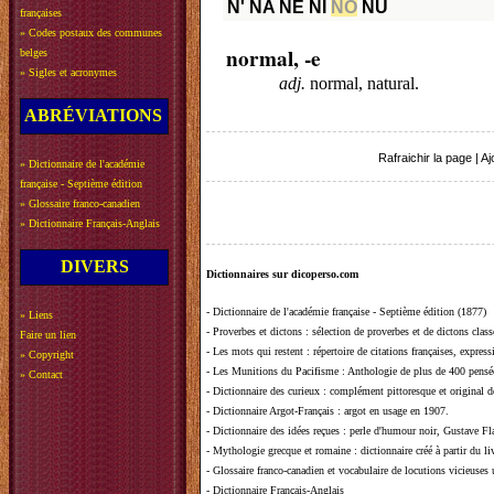
N'
NA
NE
NI
NO
NU
françaises
»
Codes postaux des communes
normal, -e
belges
»
Sigles et acronymes
adj.
normal, natural.
ABRÉVIATIONS
Rafraichir la page
|
Aj
»
Dictionnaire de l'académie
française - Septième édition
»
Glossaire franco-canadien
»
Dictionnaire Français-Anglais
DIVERS
Dictionnaires sur dicoperso.com
-
Dictionnaire de l'académie française - Septième édition (1877)
»
Liens
-
Proverbes et dictons
: sélection de proverbes et de dictons clas
Faire un lien
-
Les mots qui restent
: répertoire de citations françaises, expres
»
Copyright
-
Les Munitions du Pacifisme
: Anthologie de plus de 400 pensée
»
Contact
-
Dictionnaire des curieux
: complément pittoresque et original de
-
Dictionnaire Argot-Français
: argot en usage en 1907.
-
Dictionnaire des idées reçues
:
perle d'humour noir, Gustave Fla
-
Mythologie grecque et romaine
: dictionnaire créé à partir du 
-
Glossaire franco-canadien et vocabulaire de locutions vicieuses
-
Dictionnaire Français-Anglais