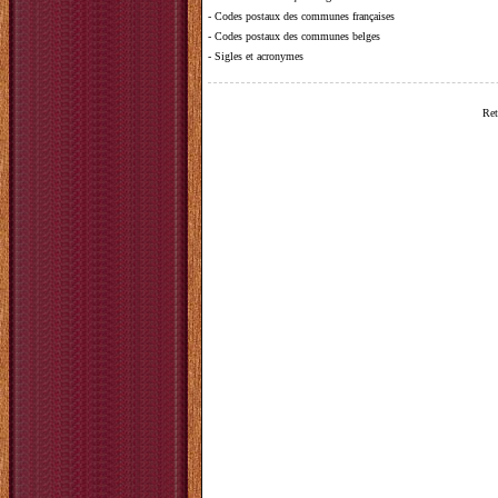
-
Codes postaux des communes françaises
-
Codes postaux des communes belges
-
Sigles et acronymes
Ret