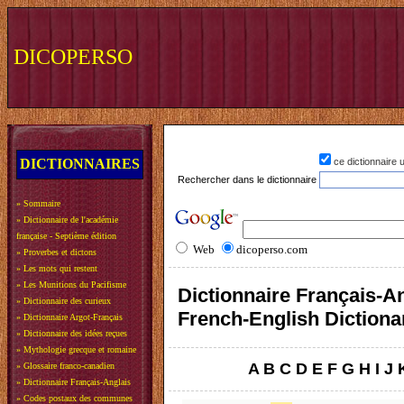
DICOPERSO
DICTIONNAIRES
ce dictionnaire
Rechercher dans le dictionnaire
»
Sommaire
»
Dictionnaire de l'académie
française - Septième édition
Web
dicoperso.com
»
Proverbes et dictons
»
Les mots qui restent
»
Les Munitions du Pacifisme
Dictionnaire Français-An
»
Dictionnaire des curieux
French-English Dictiona
»
Dictionnaire Argot-Français
»
Dictionnaire des idées reçues
»
Mythologie grecque et romaine
A
B
C
D
E
F
G
H
I
J
»
Glossaire franco-canadien
»
Dictionnaire Français-Anglais
»
Codes postaux des communes