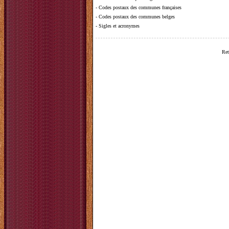
-
Codes postaux des communes françaises
-
Codes postaux des communes belges
-
Sigles et acronymes
Ret