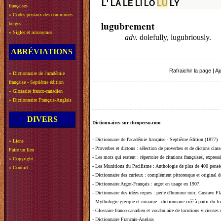
L'
LA
LE
LI
LO
LU
LY
françaises
»
Codes postaux des communes
lugubrement
belges
»
Sigles et acronymes
adv.
dolefully, lugubriously.
ABRÉVIATIONS
Rafraichir la page
|
Aj
»
Dictionnaire de l'académie
française - Septième édition
»
Glossaire franco-canadien
»
Dictionnaire Français-Anglais
DIVERS
Dictionnaires sur dicoperso.com
-
Dictionnaire de l'académie française - Septième édition (1877)
»
Liens
-
Proverbes et dictons
: sélection de proverbes et de dictons clas
Faire un lien
-
Les mots qui restent
: répertoire de citations françaises, expres
»
Copyright
-
Les Munitions du Pacifisme
: Anthologie de plus de 400 pensée
»
Contact
-
Dictionnaire des curieux
: complément pittoresque et original de
-
Dictionnaire Argot-Français
: argot en usage en 1907.
-
Dictionnaire des idées reçues
:
perle d'humour noir, Gustave Fla
-
Mythologie grecque et romaine
: dictionnaire créé à partir du 
-
Glossaire franco-canadien et vocabulaire de locutions vicieuses
-
Dictionnaire Français-Anglais