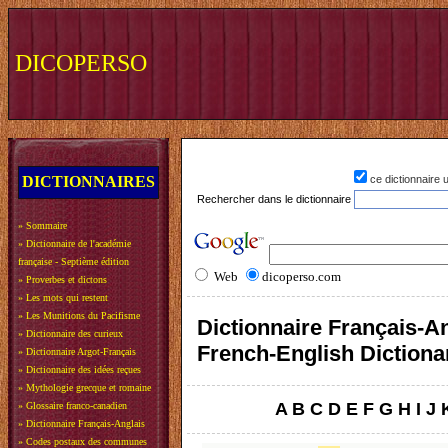
DICOPERSO
DICTIONNAIRES
ce dictionnaire
Rechercher dans le dictionnaire
»
Sommaire
»
Dictionnaire de l'académie
française - Septième édition
Web
dicoperso.com
»
Proverbes et dictons
»
Les mots qui restent
»
Les Munitions du Pacifisme
Dictionnaire Français-An
»
Dictionnaire des curieux
French-English Dictiona
»
Dictionnaire Argot-Français
»
Dictionnaire des idées reçues
»
Mythologie grecque et romaine
A
B
C
D
E
F
G
H
I
J
»
Glossaire franco-canadien
»
Dictionnaire Français-Anglais
»
Codes postaux des communes