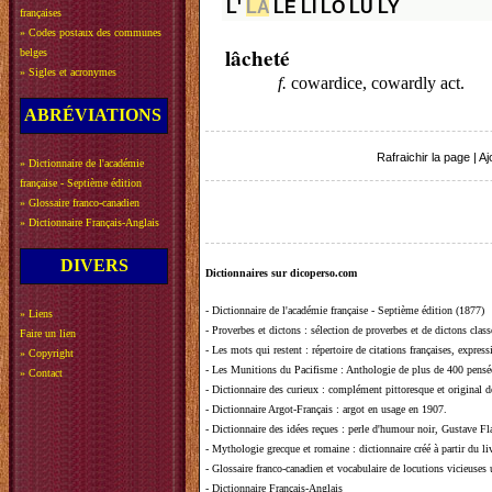
L'
LA
LE
LI
LO
LU
LY
françaises
»
Codes postaux des communes
lâcheté
belges
»
Sigles et acronymes
f.
cowardice, cowardly act.
ABRÉVIATIONS
Rafraichir la page
|
Aj
»
Dictionnaire de l'académie
française - Septième édition
»
Glossaire franco-canadien
»
Dictionnaire Français-Anglais
DIVERS
Dictionnaires sur dicoperso.com
-
Dictionnaire de l'académie française - Septième édition (1877)
»
Liens
-
Proverbes et dictons
: sélection de proverbes et de dictons clas
Faire un lien
-
Les mots qui restent
: répertoire de citations françaises, expres
»
Copyright
-
Les Munitions du Pacifisme
: Anthologie de plus de 400 pensée
»
Contact
-
Dictionnaire des curieux
: complément pittoresque et original de
-
Dictionnaire Argot-Français
: argot en usage en 1907.
-
Dictionnaire des idées reçues
:
perle d'humour noir, Gustave Fla
-
Mythologie grecque et romaine
: dictionnaire créé à partir du 
-
Glossaire franco-canadien et vocabulaire de locutions vicieuses
-
Dictionnaire Français-Anglais