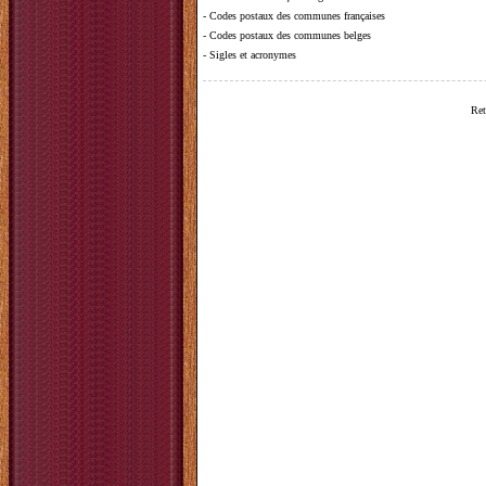
-
Codes postaux des communes françaises
-
Codes postaux des communes belges
-
Sigles et acronymes
Ret