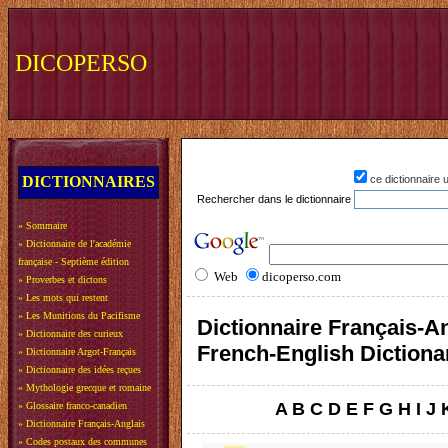
DICOPERSO
DICTIONNAIRES
ce dictionnaire
Rechercher dans le dictionnaire
»
Sommaire
»
Dictionnaire de l'académie
française - Septième édition
Web
dicoperso.com
»
Proverbes et dictons
»
Les mots qui restent
»
Les Munitions du Pacifisme
Dictionnaire Français-An
»
Dictionnaire des curieux
French-English Dictiona
»
Dictionnaire Argot-Français
»
Dictionnaire des idées reçues
»
Mythologie grecque et romaine
A
B
C
D
E
F
G
H
I
J
»
Glossaire franco-canadien
»
Dictionnaire Français-Anglais
»
Codes postaux des communes