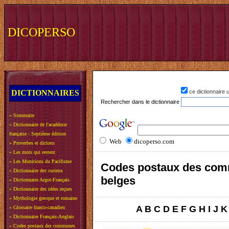
DICOPERSO
DICTIONNAIRES
ce dictionnaire
Rechercher dans le dictionnaire
»
Sommaire
»
Dictionnaire de l'académie
française - Septième édition
Web
dicoperso.com
»
Proverbes et dictons
»
Les mots qui restent
»
Les Munitions du Pacifisme
Codes postaux des co
»
Dictionnaire des curieux
belges
»
Dictionnaire Argot-Français
»
Dictionnaire des idées reçues
»
Mythologie grecque et romaine
A
B
C
D
E
F
G
H
I
J
K
»
Glossaire franco-canadien
»
Dictionnaire Français-Anglais
»
Codes postaux des communes