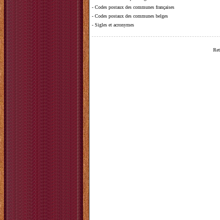
-
Codes postaux des communes françaises
-
Codes postaux des communes belges
-
Sigles et acronymes
Ret