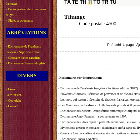
TA
TE
TH
TI
TO
TR
TU
françaises
»
Codes postaux des communes
Tihange
belges
»
Sigles et acronymes
Code postal : 4500
ABRÉVIATIONS
Rafraichir la page
|
Aj
»
Dictionnaire de l'académie
française - Septième édition
»
Glossaire franco-canadien
»
Dictionnaire Français-Anglais
DIVERS
Dictionnaires sur dicoperso.com
-
Dictionnaire de l'académie française - Septième édition (1877)
»
Liens
-
Proverbes et dictons
: sélection de proverbes et de dictons clas
Faire un lien
-
Les mots qui restent
: répertoire de citations françaises, expres
»
Copyright
-
Les Munitions du Pacifisme
: Anthologie de plus de 400 pensée
»
Contact
-
Dictionnaire des curieux
: complément pittoresque et original de
-
Dictionnaire Argot-Français
: argot en usage en 1907.
-
Dictionnaire des idées reçues
:
perle d'humour noir, Gustave Fla
-
Mythologie grecque et romaine
: dictionnaire créé à partir du 
-
Glossaire franco-canadien et vocabulaire de locutions vicieuses
-
Dictionnaire Français-Anglais