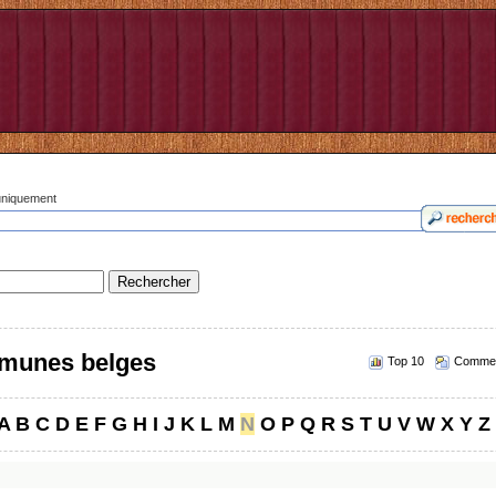
 uniquement
munes belges
Top 10
Commen
A
B
C
D
E
F
G
H
I
J
K
L
M
N
O
P
Q
R
S
T
U
V
W
X
Y
Z