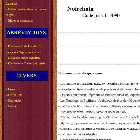
françaises
Noirchain
»
Codes postaux des communes
Code postal : 7080
belges
»
Sigles et acronymes
ABRÉVIATIONS
»
Dictionnaire de l'académie
française - Septième édition
»
Glossaire franco-canadien
»
Dictionnaire Français-Anglais
Dictionnaires sur dicoperso.com
DIVERS
-
Dictionnaire de l'académie française - Septième édition (1877)
»
Liens
-
Proverbes et dictons
: sélection de proverbes et de dictons clas
Faire un lien
-
Les mots qui restent
: répertoire de citations françaises, expres
»
Copyright
-
Les Munitions du Pacifisme
: Anthologie de plus de 400 pensée
»
Contact
-
Dictionnaire des curieux
: complément pittoresque et original de
-
Dictionnaire Argot-Français
: argot en usage en 1907.
-
Dictionnaire des idées reçues
:
perle d'humour noir, Gustave Fla
-
Mythologie grecque et romaine
: dictionnaire créé à partir du 
-
Glossaire franco-canadien et vocabulaire de locutions vicieuses
-
Dictionnaire Français-Anglais
-
Codes postaux des communes françaises