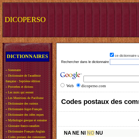
DICOPERSO
DICTIONNAIRES
ce dictionnaire
Rechercher dans le dictionnaire
»
Sommaire
»
Dictionnaire de l'académie
française - Septième édition
Web
dicoperso.com
»
Proverbes et dictons
»
Les mots qui restent
»
Les Munitions du Pacifisme
Codes postaux des com
»
Dictionnaire des curieux
»
Dictionnaire Argot-Français
»
Dictionnaire des idées reçues
»
Mythologie grecque et romaine
»
Glossaire franco-canadien
»
Dictionnaire Français-Anglais
NA
NE
NI
NO
NU
»
Codes postaux des communes