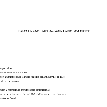
Rafraichir la page
|
Ajouter aux favoris
|
Version pour imprimer
sés par thème.
sions et formules proverbiales
s et arguments contre la guerre recueillis par Ermenonville en 1933
 divers dictionnaires.
ubert y répertorie les préjugés de ses contemporains
livre de Pierre Commelin (né en 1837),
Mythologie grecque et romaine
.
 usitées au Canada