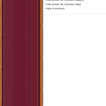
-
Codes postaux des communes belges
-
Sigles et acronymes