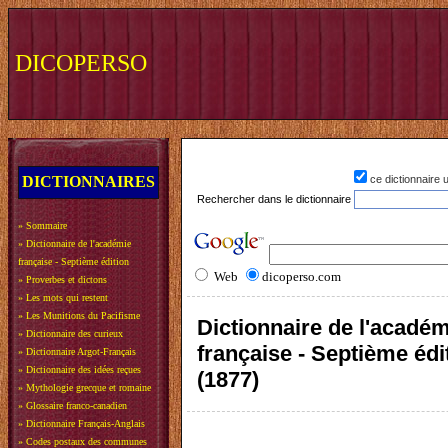
DICOPERSO
DICTIONNAIRES
ce dictionnaire
Rechercher dans le dictionnaire
»
Sommaire
»
Dictionnaire de l'académie
française - Septième édition
Web
dicoperso.com
»
Proverbes et dictons
»
Les mots qui restent
»
Les Munitions du Pacifisme
Dictionnaire de l'acadé
»
Dictionnaire des curieux
française - Septième édi
»
Dictionnaire Argot-Français
»
Dictionnaire des idées reçues
(1877)
»
Mythologie grecque et romaine
»
Glossaire franco-canadien
»
Dictionnaire Français-Anglais
»
Codes postaux des communes