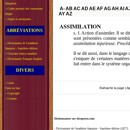
françaises
A-
AB
AC
AD
AE
AF
AG
AH
AI
A
»
Codes postaux des communes
AY
AZ
belges
»
Sigles et acronymes
ASSIMILATION
ABRÉVIATIONS
s. f. Action d'assimiler. Il se 
sont présentées comme sembl
assimilation injurieuse. Procéd
»
Dictionnaire de l'académie
française - Septième édition
Il se dit aussi, dans le langage
»
Glossaire franco-canadien
s'empare de certaines matières 
»
Dictionnaire Français-Anglais
fait entrer dans le système org
DIVERS
»
Liens
Rafraichir la page
|
Aj
Faire un lien
»
Copyright
»
Contact
Dictionnaires sur dicoperso.com
-
Dictionnaire de l'académie française - Septième édition (1877)