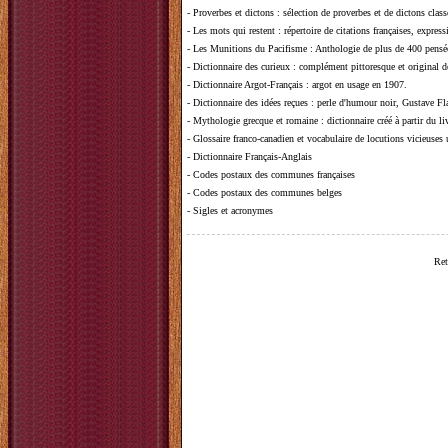
-
Proverbes et dictons
: sélection de proverbes et de dictons clas
-
Les mots qui restent
: répertoire de citations françaises, expres
-
Les Munitions du Pacifisme
: Anthologie de plus de 400 pensée
-
Dictionnaire des curieux
: complément pittoresque et original de
-
Dictionnaire Argot-Français
: argot en usage en 1907.
-
Dictionnaire des idées reçues
:
perle d'humour noir, Gustave Fla
-
Mythologie grecque et romaine
: dictionnaire créé à partir du 
-
Glossaire franco-canadien et vocabulaire de locutions vicieuses
-
Dictionnaire Français-Anglais
-
Codes postaux des communes françaises
-
Codes postaux des communes belges
-
Sigles et acronymes
Ret