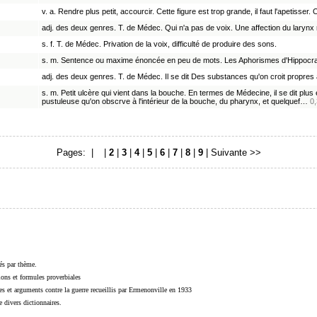
v. a. Rendre plus petit, accourcir. Cette figure est trop grande, il faut l'apetiss
adj. des deux genres. T. de Médec. Qui n'a pas de voix. Une affection du laryn
s. f. T. de Médec. Privation de la voix, difficulté de produire des sons.
s. m. Sentence ou maxime énoncée en peu de mots. Les Aphorismes d'Hippocrat
adj. des deux genres. T. de Médec. Il se dit Des substances qu'on croit propres à
s. m. Petit ulcère qui vient dans la bouche. En termes de Médecine, il se dit plus
pustuleuse qu'on obscrve à l'intérieur de la bouche, du pharynx, et quelquef…
0
Pages: |
1
|
2
|
3
|
4
|
5
|
6
|
7
|
8
|
9
|
Suivante >>
sés par thème.
sions et formules proverbiales
s et arguments contre la guerre recueillis par Ermenonville en 1933
 divers dictionnaires.