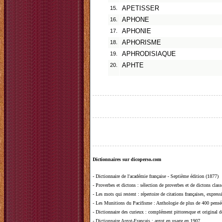
15.
APETISSER
16.
APHONE
17.
APHONIE
18.
APHORISME
19.
APHRODISIAQUE
20.
APHTE
Dictionnaires sur dicoperso.com
-
Dictionnaire de l'académie française - Septième édition (1877)
-
Proverbes et dictons
: sélection de proverbes et de dictons clas
-
Les mots qui restent
: répertoire de citations françaises, expres
-
Les Munitions du Pacifisme
: Anthologie de plus de 400 pensée
-
Dictionnaire des curieux
: complément pittoresque et original de
-
Dictionnaire Argot-Français
: argot en usage en 1907.