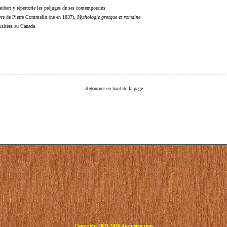
ubert y répertorie les préjugés de ses contemporains
livre de Pierre Commelin (né en 1837),
Mythologie grecque et romaine
.
 usitées au Canada
Retourner en haut de la page
Copyright 2003-2026 dicoperso.com