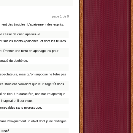
page 1 de 9
sement des troubles. L'apaisement des esprits.
ne cesse de crier, apaisez-le.
nt sur les monts Apalaches, et dont les feuilles
age. Donner une terre en apanage, ou pour
panagé du duché de.
 spectateurs, mais qu'on suppose ne l'être pas
Les stoïciens voulaient que leur sage fût dans
é de rien. Un caractère, une nature apathique.
imaginaire. Il est vieux.
apercevables sans microscope.
ans l'éloignement un objet dont je ne distingue
u usité.