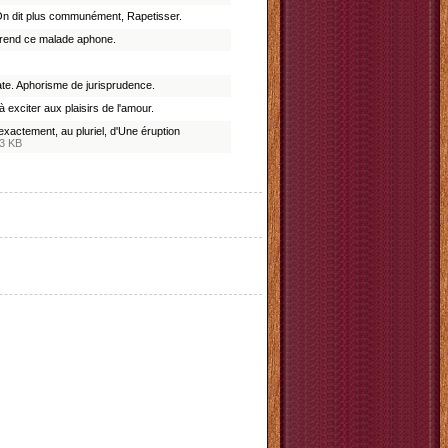
er. On dit plus communément, Rapetisser.
x rend ce malade aphone.
e. Aphorisme de jurisprudence.
 exciter aux plaisirs de l'amour.
 exactement, au pluriel, d'Une éruption
,3 KB