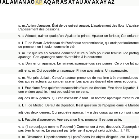
J
AL
AM
AN
AO
AP
AQ
AR
AS
AT
AU
AV
AX
AY
AZ
s. m. Action d'apaiser; État de ce qui est apaisé. L'apaisement des flots. L'apai
L'apaisement des passions.
v. a. Adoucir, calmer quelqu'un. Apaiser le prince. Apaiser un furieux; Cet enfant 
s. f. T. de Botan. Arbrisseau de l'Amérique septentrionale, qui croit particulièreme
se prennent en infusion comme le thé.
s. m. Ce que les souverains donnent à leurs puînés pour leur tenir lieu de part
apanage. Ces apanages sont réversibles à la couronne.
v. a. Donner un apanage. Le roi avait apanagé tous ses puînés. Ce prince fut a
adj. et s. m, Qui possède un apanage. Prince apanagiste. Un apanagiste.
s. m. Mot pris du latin. Ce qu'un acteur prononce de manière à être entendu des
des autres acteurs qui sont en scène. Les apartés doivent être rares et courts.
s. f. État d'une âme qui n'est susceptible d'aucune émotion. Être dans l'apathie. 
une entière apathie. Il est peu usité en ce sens.
adj. des deux genres. Qui est insensible à tout. Un homme apathique n'est touch
s. f. T. de Médec. Défaut de digestion. Il est question de l'apepsie dans le Malade 
adj. des deux genres. Qui peut être aperçu. Il y a des corps qui ne sont point 
s. f. Faculté d'apercevoir. Apercevance fine, prompte. Il est peu usité.
v. a. (il se conjugue comme Recevoir.) Commencer à voir, découvrir. J'aperçois d
pas bien la forme. En passant par telle rue, il aperçut celui qu'il ch…
1,7 KB
s. m. Diminution. L'apetissement qui paraît dans les objets éloignés, etc. Il est pe