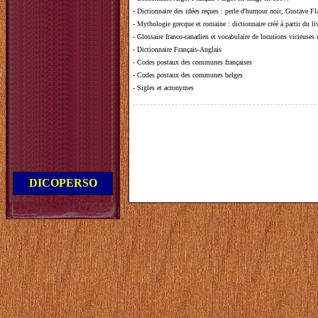
-
Dictionnaire des idées reçues
:
perle d'humour noir, Gustave Fla
-
Mythologie grecque et romaine
: dictionnaire créé à partir du 
-
Glossaire franco-canadien et vocabulaire de locutions vicieuses
-
Dictionnaire Français-Anglais
-
Codes postaux des communes françaises
-
Codes postaux des communes belges
-
Sigles et acronymes
DICOPERSO