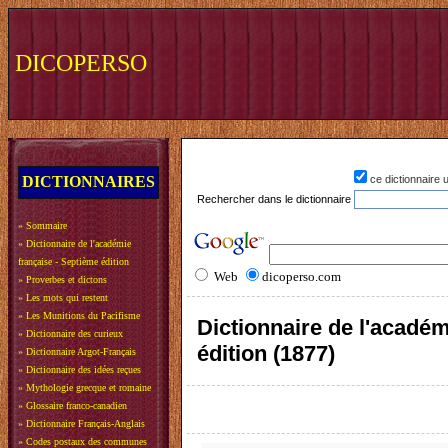
DICOPERSO
DICTIONNAIRES
ce dictionnaire
Rechercher dans le dictionnaire
»
Sommaire
»
Dictionnaire de l'académie
française - Septième édition
Web
dicoperso.com
»
Proverbes et dictons
»
Les mots qui restent
»
Les Munitions du Pacifisme
Dictionnaire de l'académ
»
Dictionnaire des curieux
édition (1877)
»
Dictionnaire Argot-Français
»
Dictionnaire des idées reçues
»
Mythologie grecque et romaine
»
Glossaire franco-canadien
»
Dictionnaire Français-Anglais
»
Codes postaux des communes