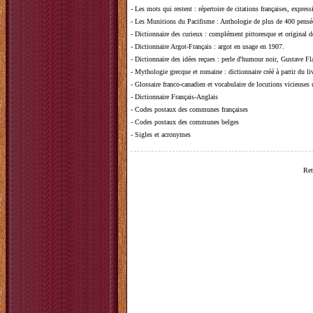
-
Les mots qui restent
: répertoire de citations françaises, expres
-
Les Munitions du Pacifisme
: Anthologie de plus de 400 pensée
-
Dictionnaire des curieux
: complément pittoresque et original de
-
Dictionnaire Argot-Français
: argot en usage en 1907.
-
Dictionnaire des idées reçues
:
perle d'humour noir, Gustave Fla
-
Mythologie grecque et romaine
: dictionnaire créé à partir du 
-
Glossaire franco-canadien et vocabulaire de locutions vicieuses
-
Dictionnaire Français-Anglais
-
Codes postaux des communes françaises
-
Codes postaux des communes belges
-
Sigles et acronymes
Ret