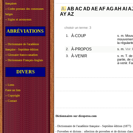
françaises
A-
AB
AC
AD
AE
AF
AG
AH
AI
A
»
Codes postaux des communes
AY
AZ
belges
»
Sigles et acronymes
choisir un terme: 3
ABRÉVIATIONS
1.
À-COUP
s. m. Mouv
mouvements
la régulari
»
Dictionnaire de l'académie
2.
À-PROPOS
s. m.
Voir:
française - Septième édition
»
Glossaire franco-canadien
3.
À-VENIR
s. m. T. de
partie, de 
»
Dictionnaire Français-Anglais
à-venir. Fai
DIVERS
»
Liens
Faire un lien
»
Copyright
»
Contact
Dictionnaires sur dicoperso.com
-
Dictionnaire de l'académie française - Septième édition (1877)
-
Proverbes et dictons
: sélection de proverbes et de dictons clas