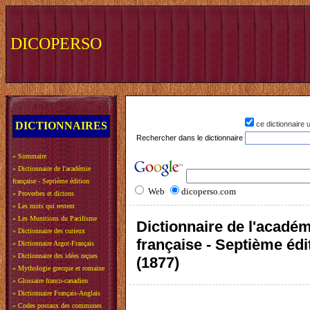
DICOPERSO
DICTIONNAIRES
ce dictionnaire
Rechercher dans le dictionnaire
»
Sommaire
»
Dictionnaire de l'académie
française - Septième édition
Web
dicoperso.com
»
Proverbes et dictons
»
Les mots qui restent
»
Les Munitions du Pacifisme
Dictionnaire de l'acadé
»
Dictionnaire des curieux
française - Septième édi
»
Dictionnaire Argot-Français
»
Dictionnaire des idées reçues
(1877)
»
Mythologie grecque et romaine
»
Glossaire franco-canadien
»
Dictionnaire Français-Anglais
»
Codes postaux des communes