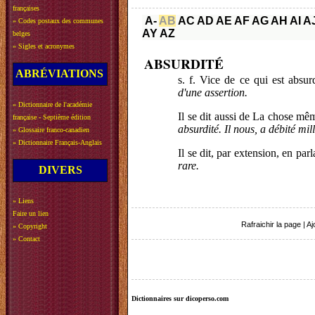
françaises
A-
AB
AC
AD
AE
AF
AG
AH
AI
A
»
Codes postaux des communes
AY
AZ
belges
»
Sigles et acronymes
ABSURDITÉ
ABRÉVIATIONS
s. f. Vice de ce qui est absu
d'une assertion.
»
Dictionnaire de l'académie
Il se dit aussi de La chose mê
française - Septième édition
absurdité. Il nous, a débité mil
»
Glossaire franco-canadien
»
Dictionnaire Français-Anglais
Il se dit, par extension, en pa
rare.
DIVERS
»
Liens
Faire un lien
Rafraichir la page
|
Aj
»
Copyright
»
Contact
Dictionnaires sur dicoperso.com