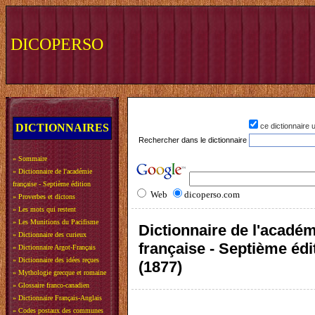
DICOPERSO
DICTIONNAIRES
ce dictionnaire
Rechercher dans le dictionnaire
»
Sommaire
»
Dictionnaire de l'académie
française - Septième édition
Web
dicoperso.com
»
Proverbes et dictons
»
Les mots qui restent
»
Les Munitions du Pacifisme
Dictionnaire de l'acadé
»
Dictionnaire des curieux
française - Septième édi
»
Dictionnaire Argot-Français
»
Dictionnaire des idées reçues
(1877)
»
Mythologie grecque et romaine
»
Glossaire franco-canadien
»
Dictionnaire Français-Anglais
»
Codes postaux des communes