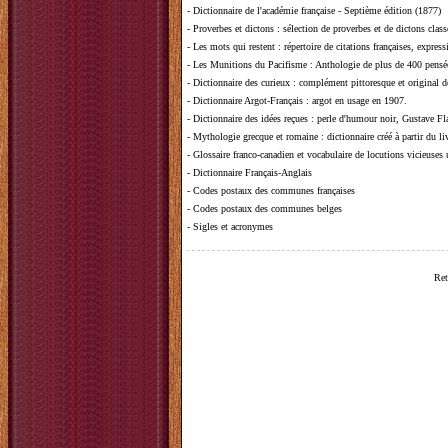
-
Dictionnaire de l'académie française - Septième édition (1877)
-
Proverbes et dictons
: sélection de proverbes et de dictons clas
-
Les mots qui restent
: répertoire de citations françaises, expres
-
Les Munitions du Pacifisme
: Anthologie de plus de 400 pensée
-
Dictionnaire des curieux
: complément pittoresque et original de
-
Dictionnaire Argot-Français
: argot en usage en 1907.
-
Dictionnaire des idées reçues
:
perle d'humour noir, Gustave Fla
-
Mythologie grecque et romaine
: dictionnaire créé à partir du 
-
Glossaire franco-canadien et vocabulaire de locutions vicieuses
-
Dictionnaire Français-Anglais
-
Codes postaux des communes françaises
-
Codes postaux des communes belges
-
Sigles et acronymes
Ret