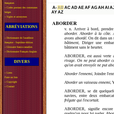
françaises
A-
AB
AC
AD
AE
AF
AG
AH
AI
A
»
Codes postaux des communes
AY
AZ
belges
»
Sigles et acronymes
ABORDER
ABRÉVIATIONS
v. n. Arriver à bord, prendre
aborder. Aborder à la côte.
avons abordé.
On dit dans un 
»
Dictionnaire de l'académie
bâtiment
, Diriger une embar
française - Septième édition
bâtiment sans le heurter.
»
Glossaire franco-canadien
»
Dictionnaire Français-Anglais
ABORDER, est aussi verte act
rivage. On ne peut aborder cet
DIVERS
qu'on avait envoyée ne put abo
»
Liens
Aborder l'ennemi
, Joindre l'en
Faire un lien
Aborder un vaisseau ennemi
, 
»
Copyright
»
Contact
ABORDER, se dit quelquefoi
navires, entre deux embarca
frégate qui l'escortait.
ABORDER, signifie encore f
quelqu'un pour lui parler.
Abord