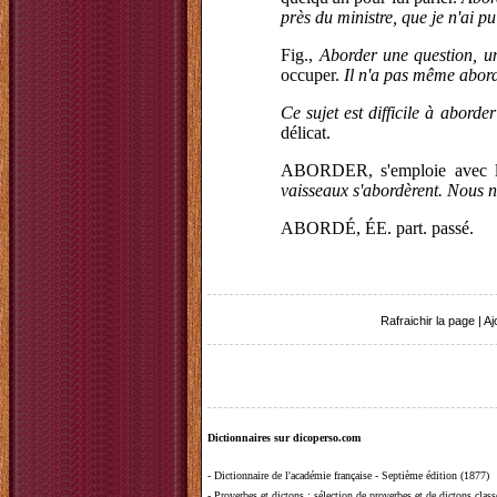
près du ministre, que je n'ai pu
Fig.,
Aborder une question, une
occuper.
Il n'a pas même abordé
Ce sujet est difficile à aborde
délicat.
ABORDER, s'emploie avec l
vaisseaux s'abordèrent. Nous 
ABORDÉ, ÉE. part. passé.
Rafraichir la page
|
Aj
Dictionnaires sur dicoperso.com
-
Dictionnaire de l'académie française - Septième édition (1877)
-
Proverbes et dictons
: sélection de proverbes et de dictons clas