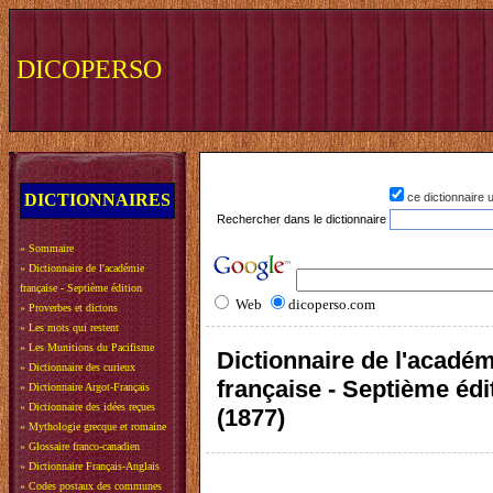
DICOPERSO
DICTIONNAIRES
ce dictionnaire
Rechercher dans le dictionnaire
»
Sommaire
»
Dictionnaire de l'académie
française - Septième édition
Web
dicoperso.com
»
Proverbes et dictons
»
Les mots qui restent
»
Les Munitions du Pacifisme
Dictionnaire de l'acadé
»
Dictionnaire des curieux
française - Septième édi
»
Dictionnaire Argot-Français
»
Dictionnaire des idées reçues
(1877)
»
Mythologie grecque et romaine
»
Glossaire franco-canadien
»
Dictionnaire Français-Anglais
»
Codes postaux des communes