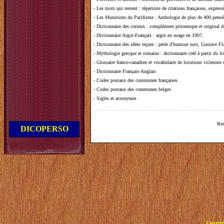
-
Les mots qui restent
: répertoire de citations françaises, expres
-
Les Munitions du Pacifisme
: Anthologie de plus de 400 pensée
-
Dictionnaire des curieux
: complément pittoresque et original de
-
Dictionnaire Argot-Français
: argot en usage en 1907.
-
Dictionnaire des idées reçues
:
perle d'humour noir, Gustave Fla
-
Mythologie grecque et romaine
: dictionnaire créé à partir du 
-
Glossaire franco-canadien et vocabulaire de locutions vicieuses
-
Dictionnaire Français-Anglais
-
Codes postaux des communes françaises
-
Codes postaux des communes belges
-
Sigles et acronymes
Ret
DICOPERSO
Copyrig