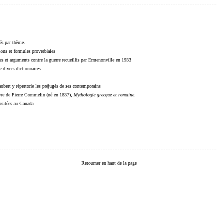
sés par thème.
sions et formules proverbiales
s et arguments contre la guerre recueillis par Ermenonville en 1933
 divers dictionnaires.
ubert y répertorie les préjugés de ses contemporains
livre de Pierre Commelin (né en 1837),
Mythologie grecque et romaine
.
 usitées au Canada
Retourner en haut de la page