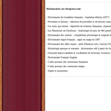
Dictionnaires sur dicoperso.com
-
Dictionnaire de l'académie française - Septième édition (1877)
-
Proverbes et dictons
: sélection de proverbes et de dictons clas
-
Les mots qui restent
: répertoire de citations françaises, expres
-
Les Munitions du Pacifisme
: Anthologie de plus de 400 pensée
-
Dictionnaire des curieux
: complément pittoresque et original de
-
Dictionnaire Argot-Français
: argot en usage en 1907.
-
Dictionnaire des idées reçues
:
perle d'humour noir, Gustave Fla
-
Mythologie grecque et romaine
: dictionnaire créé à partir du 
-
Glossaire franco-canadien et vocabulaire de locutions vicieuses
-
Dictionnaire Français-Anglais
-
Codes postaux des communes françaises
-
Codes postaux des communes belges
-
Sigles et acronymes