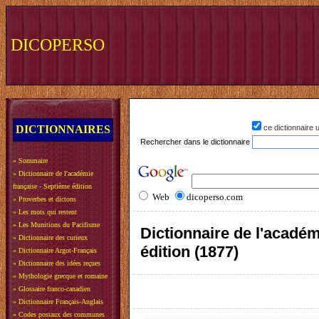
DICOPERSO
DICTIONNAIRES
ce dictionnaire
Rechercher dans le dictionnaire
»
Sommaire
»
Dictionnaire de l'académie
française - Septième édition
Web
dicoperso.com
»
Proverbes et dictons
»
Les mots qui restent
»
Les Munitions du Pacifisme
Dictionnaire de l'académ
»
Dictionnaire des curieux
édition (1877)
»
Dictionnaire Argot-Français
»
Dictionnaire des idées reçues
»
Mythologie grecque et romaine
»
Glossaire franco-canadien
»
Dictionnaire Français-Anglais
»
Codes postaux des communes