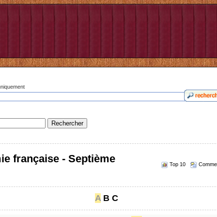
 uniquement
ie française - Septième
Top 10
Commen
A
B
C