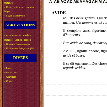
A-
AB
AC
AD
AE
AF
AG
AH
AI
A
françaises
»
Codes postaux des communes
AVIDE
belges
»
Sigles et acronymes
adj. des deux genres. Qui dé
manger.
Cet homme est si avi
ABRÉVIATIONS
Il s'emploie aussi figuréme
d'honneurs
.
»
Dictionnaire de l'académie
française - Septième édition
Être avide de sang, de carna
»
Glossaire franco-canadien
»
Dictionnaire Français-Anglais
AVIDE, signifie encore, figu
avide et basse
.
DIVERS
Il se dit également Des chose
regards avides
.
»
Liens
Faire un lien
»
Copyright
»
Contact