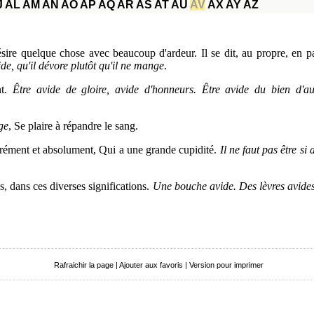
J
AL
AM
AN
AO
AP
AQ
AR
AS
AT
AU
AV
AX
AY
AZ
sire quelque chose avec beaucoup d'ardeur. Il se dit, au propre, en 
de, qu'il dévore plutôt qu'il ne mange
.
nt.
Être avide de gloire, avide d'honneurs. Être avide du bien d'au
ge
, Se plaire à répandre le sang.
rément et absolument, Qui a une grande cupidité.
Il ne faut pas être s
s, dans ces diverses significations.
Une bouche avide. Des lèvres avides
Rafraichir la page
|
Ajouter aux favoris
|
Version pour imprimer