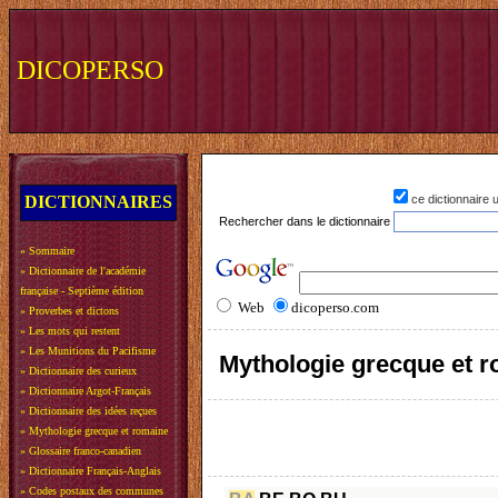
DICOPERSO
DICTIONNAIRES
ce dictionnaire
Rechercher dans le dictionnaire
»
Sommaire
»
Dictionnaire de l'académie
française - Septième édition
Web
dicoperso.com
»
Proverbes et dictons
»
Les mots qui restent
»
Les Munitions du Pacifisme
Mythologie grecque et 
»
Dictionnaire des curieux
»
Dictionnaire Argot-Français
»
Dictionnaire des idées reçues
»
Mythologie grecque et romaine
»
Glossaire franco-canadien
»
Dictionnaire Français-Anglais
»
Codes postaux des communes