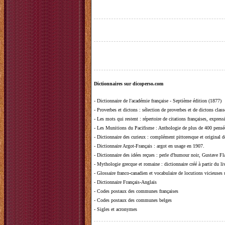
Dictionnaires sur dicoperso.com
-
Dictionnaire de l'académie française - Septième édition (1877)
-
Proverbes et dictons
: sélection de proverbes et de dictons clas
-
Les mots qui restent
: répertoire de citations françaises, expres
-
Les Munitions du Pacifisme
: Anthologie de plus de 400 pensée
-
Dictionnaire des curieux
: complément pittoresque et original de
-
Dictionnaire Argot-Français
: argot en usage en 1907.
-
Dictionnaire des idées reçues
:
perle d'humour noir, Gustave Fla
-
Mythologie grecque et romaine
: dictionnaire créé à partir du 
-
Glossaire franco-canadien et vocabulaire de locutions vicieuses
-
Dictionnaire Français-Anglais
-
Codes postaux des communes françaises
-
Codes postaux des communes belges
-
Sigles et acronymes