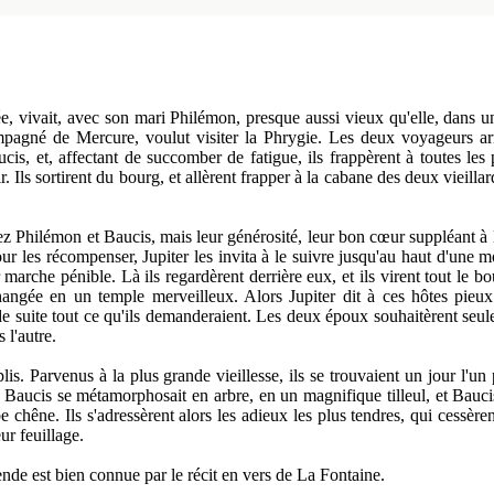
, vivait, avec son mari Philémon, presque aussi vieux qu'elle, dans une
mpagné de Mercure, voulut visiter la Phrygie. Les deux voyageurs a
is, et, affectant de succomber de fatigue, ils frappèrent à toutes les 
r. Ils sortirent du bourg, et allèrent frapper à la cabane des deux vieill
ez Philémon et Baucis, mais leur générosité, leur bon cœur suppléant à la
ur les récompenser, Jupiter les invita à le suivre jusqu'au haut d'une mo
 marche pénible. Là ils regardèrent derrière eux, et ils virent tout le 
changée en un temple merveilleux. Alors Jupiter dit à ces hôtes pie
e suite tout ce qu'ils demanderaient. Les deux époux souhaitèrent seule
 l'autre.
s. Parvenus à la plus grande vieillesse, ils se trouvaient un jour l'un p
Baucis se métamorphosait en arbre, en un magnifique tilleul, et Baucis
 chêne. Ils s'adressèrent alors les adieux les plus tendres, qui ces
ur feuillage.
ende est bien connue par le récit en vers de La Fontaine.