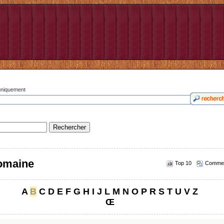
 uniquement
romaine
Top 10
Commen
A
B
C
D
E
F
G
H
I
J
L
M
N
O
P
R
S
T
U
V
Z
Œ