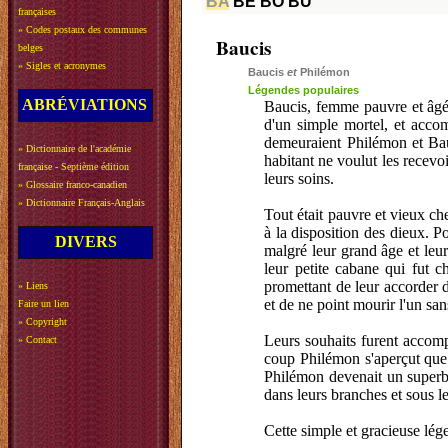
BA
BE
BO
BU
françaises
»
Codes postaux des communes
Baucis
belges
»
Sigles et acronymes
Baucis
et
Philémon
Légendes populaires
ABRÉVIATIONS
Baucis, femme pauvre et âgée
d'un simple mortel, et acco
demeuraient Philémon et Bauc
»
Dictionnaire de l'académie
habitant ne voulut les recevoi
française - Septième édition
leurs soins.
»
Glossaire franco-canadien
»
Dictionnaire Français-Anglais
Tout était pauvre et vieux ch
à la disposition des dieux. Po
DIVERS
malgré leur grand âge et leur
leur petite cabane qui fut 
promettant de leur accorder d
»
Liens
et de ne point mourir l'un sans
Faire un lien
»
Copyright
Leurs souhaits furent accompli
»
Contact
coup Philémon s'aperçut que 
Philémon devenait un superbe
dans leurs branches et sous le
Cette simple et gracieuse lég