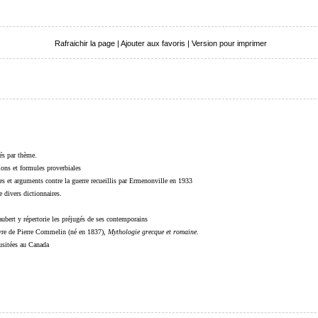
Rafraichir la page
|
Ajouter aux favoris
|
Version pour imprimer
sés par thème.
sions et formules proverbiales
s et arguments contre la guerre recueillis par Ermenonville en 1933
 divers dictionnaires.
ubert y répertorie les préjugés de ses contemporains
livre de Pierre Commelin (né en 1837),
Mythologie grecque et romaine
.
 usitées au Canada