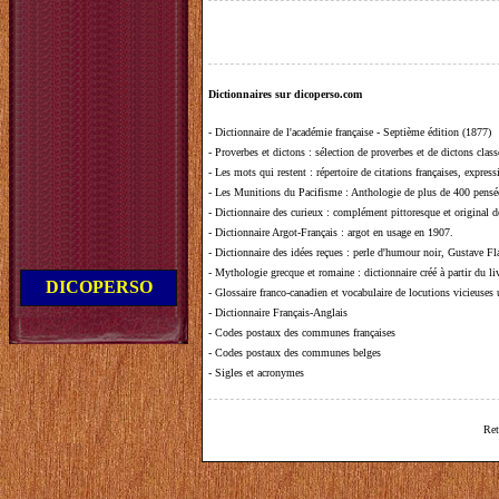
Dictionnaires sur dicoperso.com
-
Dictionnaire de l'académie française - Septième édition (1877)
-
Proverbes et dictons
: sélection de proverbes et de dictons clas
-
Les mots qui restent
: répertoire de citations françaises, expres
-
Les Munitions du Pacifisme
: Anthologie de plus de 400 pensée
-
Dictionnaire des curieux
: complément pittoresque et original de
-
Dictionnaire Argot-Français
: argot en usage en 1907.
-
Dictionnaire des idées reçues
:
perle d'humour noir, Gustave Fla
-
Mythologie grecque et romaine
: dictionnaire créé à partir du 
DICOPERSO
-
Glossaire franco-canadien et vocabulaire de locutions vicieuses
-
Dictionnaire Français-Anglais
-
Codes postaux des communes françaises
-
Codes postaux des communes belges
-
Sigles et acronymes
Ret