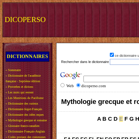
DICOPERSO
DICTIONNAIRES
ce dictionnaire
Rechercher dans le dictionnaire
»
Sommaire
»
Dictionnaire de l'académie
française - Septième édition
Web
dicoperso.com
»
Proverbes et dictons
»
Les mots qui restent
»
Les Munitions du Pacifisme
Mythologie grecque et 
»
Dictionnaire des curieux
»
Dictionnaire Argot-Français
»
Dictionnaire des idées reçues
A
B
C
D
E
F
G
»
Mythologie grecque et romaine
»
Glossaire franco-canadien
»
Dictionnaire Français-Anglais
»
Codes postaux des communes