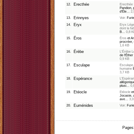
12.
Erecthée
Erecthée
Pandion, p
d'Éle…
2,
13.
Erinnyes
Voir:
Furi
14.
Eryx
Eryx
Lége
dont la fa
B…
0,8 K
15.
Éros
Éros
et A
procréer, 
1,6 KB
16.
Érèbe
L'Érèbe
L
de l'Éthe
0,9 KB
17.
Esculape
Esculape
humaine
E
3,7 KB
18.
Espérance
L'Espéra
allégoriqu
plusi…
0,
19.
Etéocle
Etéocle
e
Jocaste, a
ave…
3,0
20.
Euménides
Voir:
Furi
Pages