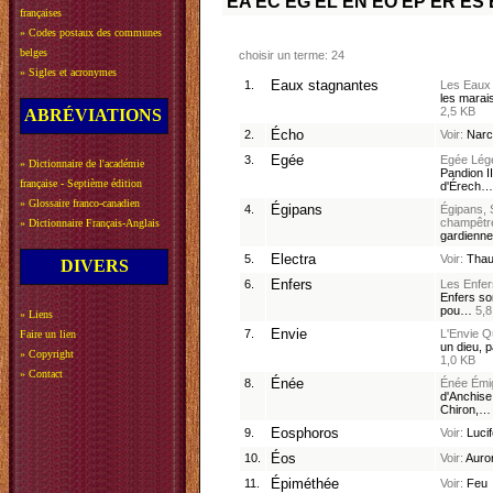
EA
EC
EG
EL
EN
EO
EP
ER
ES
françaises
»
Codes postaux des communes
belges
choisir un terme: 24
»
Sigles et acronymes
1.
Eaux stagnantes
Les Eaux
les marais
2,5 KB
ABRÉVIATIONS
2.
Écho
Voir:
Narc
3.
Egée
Egée
Lég
»
Dictionnaire de l'académie
Pandion I
française - Septième édition
d'Érech
»
Glossaire franco-canadien
4.
Égipans
Égipans, 
champêtr
»
Dictionnaire Français-Anglais
gardien
5.
Electra
Voir:
Tha
DIVERS
6.
Enfers
Les Enfer
Enfers so
pou…
5,8
»
Liens
7.
Envie
L'Envie
Qu
Faire un lien
un dieu, 
»
Copyright
1,0 KB
»
Contact
8.
Énée
Énée
Émi
d'Anchise 
Chiron,
9.
Eosphoros
Voir:
Lucif
10.
Éos
Voir:
Auro
11.
Épiméthée
Voir:
Feu