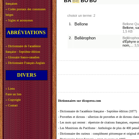
BA
BE
BO
BU
françaises
»
Codes postaux des communes
belges
choisir un terme: 2
»
Sigles et acronymes
1.
Bellone
Bellone
Que
Bellone, s
1,5 KB
ABRÉVIATIONS
2.
Bellérophon
Belléropho
d'Éphyre ou
nom,…
3,
»
Dictionnaire de l'académie
française - Septième édition
»
Glossaire franco-canadien
»
Dictionnaire Français-Anglais
DIVERS
»
Liens
Faire un lien
»
Copyright
Dictionnaires sur dicoperso.com
»
Contact
-
Dictionnaire de l'académie française - Septième édition (1877)
-
Proverbes et dictons
: sélection de proverbes et de dictons clas
-
Les mots qui restent
: répertoire de citations françaises, expres
-
Les Munitions du Pacifisme
: Anthologie de plus de 400 pensée
-
Dictionnaire des curieux
: complément pittoresque et original de