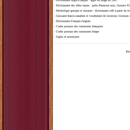
-
Dictionnaire Argot-Français
: argot en usage en 1907.
-
Dictionnaire des idées reçues
:
perle d'humour noir, Gustave Fla
-
Mythologie grecque et romaine
: dictionnaire créé à partir du 
-
Glossaire franco-canadien et vocabulaire de locutions vicieuses
-
Dictionnaire Français-Anglais
-
Codes postaux des communes françaises
-
Codes postaux des communes belges
-
Sigles et acronymes
Ret