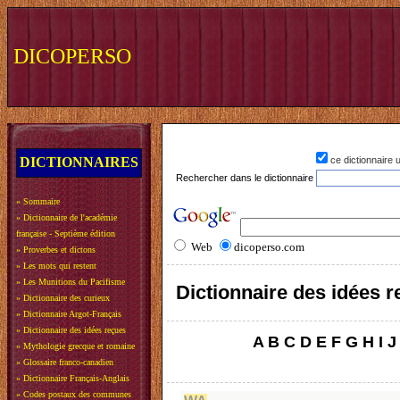
DICOPERSO
DICTIONNAIRES
ce dictionnaire
Rechercher dans le dictionnaire
»
Sommaire
»
Dictionnaire de l'académie
française - Septième édition
Web
dicoperso.com
»
Proverbes et dictons
»
Les mots qui restent
»
Les Munitions du Pacifisme
Dictionnaire des idées 
»
Dictionnaire des curieux
»
Dictionnaire Argot-Français
»
Dictionnaire des idées reçues
A
B
C
D
E
F
G
H
I
J
»
Mythologie grecque et romaine
»
Glossaire franco-canadien
»
Dictionnaire Français-Anglais
»
Codes postaux des communes