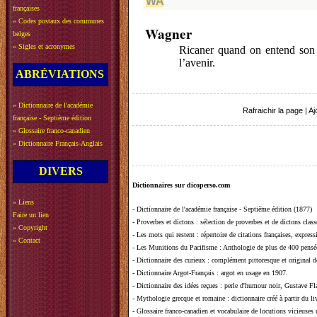
WA
françaises
»
Codes postaux des communes
Wagner
belges
»
Sigles et acronymes
Ricaner quand on entend son n
l’avenir.
ABRÉVIATIONS
»
Dictionnaire de l'académie
Rafraichir la page
|
Aj
française - Septième édition
»
Glossaire franco-canadien
»
Dictionnaire Français-Anglais
DIVERS
Dictionnaires sur dicoperso.com
»
Liens
-
Dictionnaire de l'académie française - Septième édition (1877)
Faire un lien
-
Proverbes et dictons
: sélection de proverbes et de dictons clas
»
Copyright
-
Les mots qui restent
: répertoire de citations françaises, expres
»
Contact
-
Les Munitions du Pacifisme
: Anthologie de plus de 400 pensée
-
Dictionnaire des curieux
: complément pittoresque et original de
-
Dictionnaire Argot-Français
: argot en usage en 1907.
-
Dictionnaire des idées reçues
:
perle d'humour noir, Gustave Fla
-
Mythologie grecque et romaine
: dictionnaire créé à partir du 
-
Glossaire franco-canadien et vocabulaire de locutions vicieuses