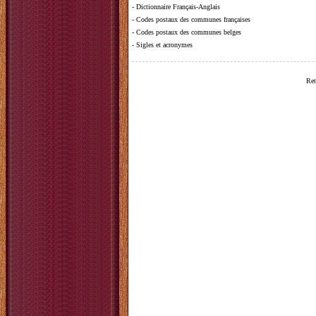
-
Dictionnaire Français-Anglais
-
Codes postaux des communes françaises
-
Codes postaux des communes belges
-
Sigles et acronymes
Ret