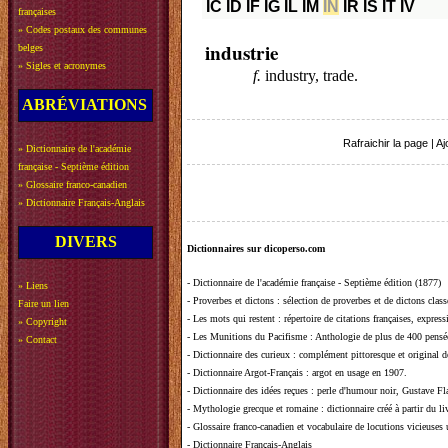
IC
ID
IF
IG
IL
IM
IN
IR
IS
IT
IV
françaises
»
Codes postaux des communes
industrie
belges
»
Sigles et acronymes
f.
industry, trade.
ABRÉVIATIONS
Rafraichir la page
|
Aj
»
Dictionnaire de l'académie
française - Septième édition
»
Glossaire franco-canadien
»
Dictionnaire Français-Anglais
DIVERS
Dictionnaires sur dicoperso.com
-
Dictionnaire de l'académie française - Septième édition (1877)
»
Liens
-
Proverbes et dictons
: sélection de proverbes et de dictons clas
Faire un lien
-
Les mots qui restent
: répertoire de citations françaises, expres
»
Copyright
-
Les Munitions du Pacifisme
: Anthologie de plus de 400 pensée
»
Contact
-
Dictionnaire des curieux
: complément pittoresque et original de
-
Dictionnaire Argot-Français
: argot en usage en 1907.
-
Dictionnaire des idées reçues
:
perle d'humour noir, Gustave Fla
-
Mythologie grecque et romaine
: dictionnaire créé à partir du 
-
Glossaire franco-canadien et vocabulaire de locutions vicieuses
-
Dictionnaire Français-Anglais