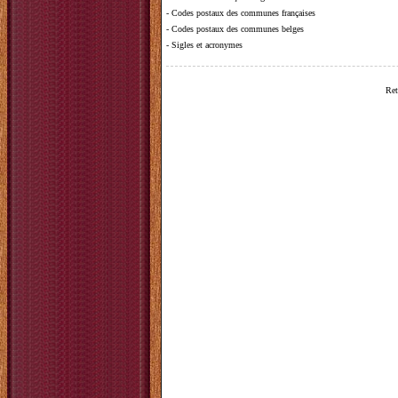
-
Codes postaux des communes françaises
-
Codes postaux des communes belges
-
Sigles et acronymes
Ret