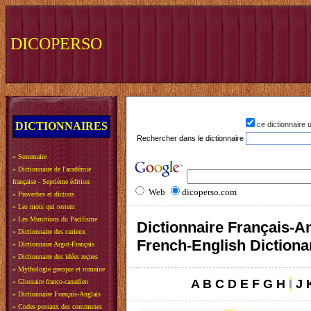
DICOPERSO
DICTIONNAIRES
ce dictionnaire
Rechercher dans le dictionnaire
»
Sommaire
»
Dictionnaire de l'académie
française - Septième édition
Web
dicoperso.com
»
Proverbes et dictons
»
Les mots qui restent
»
Les Munitions du Pacifisme
Dictionnaire Français-An
»
Dictionnaire des curieux
French-English Dictiona
»
Dictionnaire Argot-Français
»
Dictionnaire des idées reçues
»
Mythologie grecque et romaine
A
B
C
D
E
F
G
H
I
J
»
Glossaire franco-canadien
»
Dictionnaire Français-Anglais
»
Codes postaux des communes