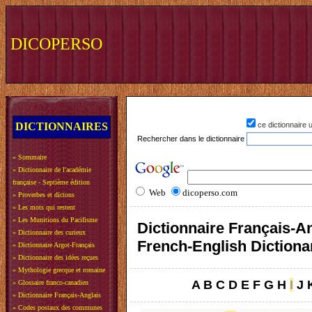
DICOPERSO
DICTIONNAIRES
ce dictionnaire
Rechercher dans le dictionnaire
»
Sommaire
»
Dictionnaire de l'académie
française - Septième édition
Web
dicoperso.com
»
Proverbes et dictons
»
Les mots qui restent
»
Les Munitions du Pacifisme
Dictionnaire Français-An
»
Dictionnaire des curieux
French-English Dictiona
»
Dictionnaire Argot-Français
»
Dictionnaire des idées reçues
»
Mythologie grecque et romaine
A
B
C
D
E
F
G
H
I
J
»
Glossaire franco-canadien
»
Dictionnaire Français-Anglais
»
Codes postaux des communes