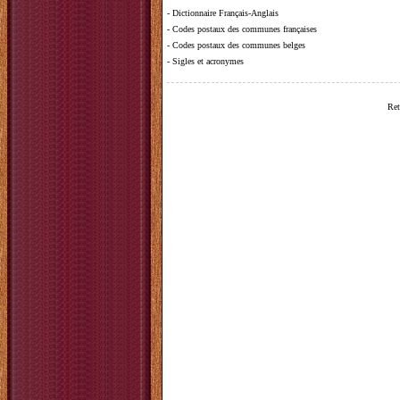
-
Dictionnaire Français-Anglais
-
Codes postaux des communes françaises
-
Codes postaux des communes belges
-
Sigles et acronymes
Ret