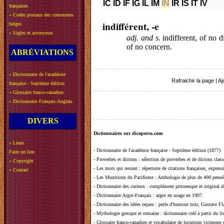
IC
ID
IF
IG
IL
IM
IN
IR
IS
IT
IV
françaises
»
Codes postaux des communes
indifférent, -e
belges
»
Sigles et acronymes
adj. and s.
indifferent, of no d
of no concern.
ABRÉVIATIONS
»
Dictionnaire de l'académie
Rafraichir la page
|
Aj
française - Septième édition
»
Glossaire franco-canadien
»
Dictionnaire Français-Anglais
DIVERS
Dictionnaires sur dicoperso.com
»
Liens
-
Dictionnaire de l'académie française - Septième édition (1877)
Faire un lien
-
Proverbes et dictons
: sélection de proverbes et de dictons clas
»
Copyright
-
Les mots qui restent
: répertoire de citations françaises, expres
»
Contact
-
Les Munitions du Pacifisme
: Anthologie de plus de 400 pensée
-
Dictionnaire des curieux
: complément pittoresque et original de
-
Dictionnaire Argot-Français
: argot en usage en 1907.
-
Dictionnaire des idées reçues
:
perle d'humour noir, Gustave Fla
-
Mythologie grecque et romaine
: dictionnaire créé à partir du 
-
Glossaire franco-canadien et vocabulaire de locutions vicieuses