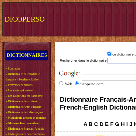
DICOPERSO
DICTIONNAIRES
ce dictionnaire
Rechercher dans le dictionnaire
»
Sommaire
»
Dictionnaire de l'académie
française - Septième édition
Web
dicoperso.com
»
Proverbes et dictons
»
Les mots qui restent
»
Les Munitions du Pacifisme
Dictionnaire Français-An
»
Dictionnaire des curieux
French-English Dictiona
»
Dictionnaire Argot-Français
»
Dictionnaire des idées reçues
»
Mythologie grecque et romaine
A
B
C
D
E
F
G
H
I
J
»
Glossaire franco-canadien
»
Dictionnaire Français-Anglais
»
Codes postaux des communes