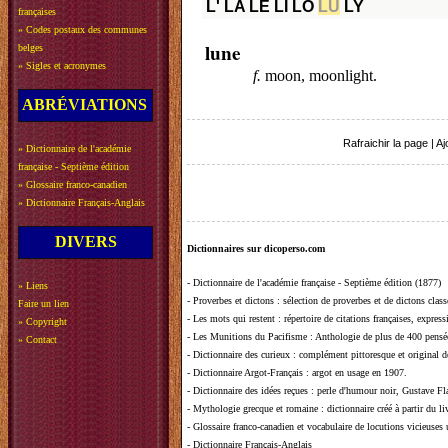
L'
LA
LE
LI
LO
LU
LY
françaises
»
Codes postaux des communes
lune
belges
»
Sigles et acronymes
f.
moon, moonlight.
ABRÉVIATIONS
Rafraichir la page
|
Aj
»
Dictionnaire de l'académie
française - Septième édition
»
Glossaire franco-canadien
»
Dictionnaire Français-Anglais
DIVERS
Dictionnaires sur dicoperso.com
-
Dictionnaire de l'académie française - Septième édition (1877)
»
Liens
-
Proverbes et dictons
: sélection de proverbes et de dictons clas
Faire un lien
-
Les mots qui restent
: répertoire de citations françaises, expres
»
Copyright
-
Les Munitions du Pacifisme
: Anthologie de plus de 400 pensée
»
Contact
-
Dictionnaire des curieux
: complément pittoresque et original de
-
Dictionnaire Argot-Français
: argot en usage en 1907.
-
Dictionnaire des idées reçues
:
perle d'humour noir, Gustave Fla
-
Mythologie grecque et romaine
: dictionnaire créé à partir du 
-
Glossaire franco-canadien et vocabulaire de locutions vicieuses
-
Dictionnaire Français-Anglais