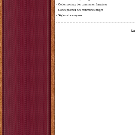
-
Codes postaux des communes françaises
-
Codes postaux des communes belges
-
Sigles et acronymes
Ret