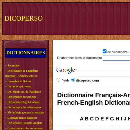
DICOPERSO
DICTIONNAIRES
ce dictionnaire
Rechercher dans le dictionnaire
»
Sommaire
»
Dictionnaire de l'académie
française - Septième édition
Web
dicoperso.com
»
Proverbes et dictons
»
Les mots qui restent
»
Les Munitions du Pacifisme
Dictionnaire Français-An
»
Dictionnaire des curieux
French-English Dictiona
»
Dictionnaire Argot-Français
»
Dictionnaire des idées reçues
»
Mythologie grecque et romaine
A
B
C
D
E
F
G
H
I
J
»
Glossaire franco-canadien
»
Dictionnaire Français-Anglais
»
Codes postaux des communes