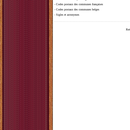
-
Codes postaux des communes françaises
-
Codes postaux des communes belges
-
Sigles et acronymes
Ret