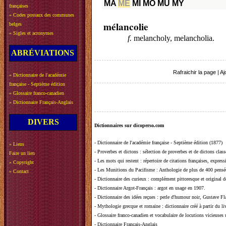
MA
ME
MI
MO
MU
MY
françaises
»
Codes postaux des communes
mélancolie
belges
»
Sigles et acronymes
f.
melancholy, melancholia.
ABRÉVIATIONS
Rafraichir la page
|
Aj
»
Dictionnaire de l'académie
française - Septième édition
»
Glossaire franco-canadien
»
Dictionnaire Français-Anglais
DIVERS
Dictionnaires sur dicoperso.com
-
Dictionnaire de l'académie française - Septième édition (1877)
»
Liens
-
Proverbes et dictons
: sélection de proverbes et de dictons clas
Faire un lien
-
Les mots qui restent
: répertoire de citations françaises, expres
»
Copyright
-
Les Munitions du Pacifisme
: Anthologie de plus de 400 pensée
»
Contact
-
Dictionnaire des curieux
: complément pittoresque et original de
-
Dictionnaire Argot-Français
: argot en usage en 1907.
-
Dictionnaire des idées reçues
:
perle d'humour noir, Gustave Fla
-
Mythologie grecque et romaine
: dictionnaire créé à partir du 
-
Glossaire franco-canadien et vocabulaire de locutions vicieuses
-
Dictionnaire Français-Anglais