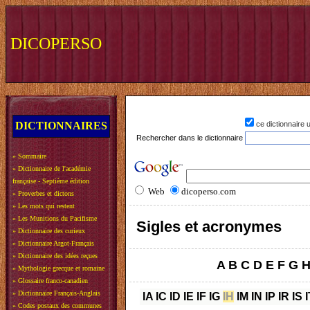
DICOPERSO
DICTIONNAIRES
ce dictionnaire
Rechercher dans le dictionnaire
»
Sommaire
»
Dictionnaire de l'académie
française - Septième édition
Web
dicoperso.com
»
Proverbes et dictons
»
Les mots qui restent
»
Les Munitions du Pacifisme
Sigles et acronymes
»
Dictionnaire des curieux
»
Dictionnaire Argot-Français
»
Dictionnaire des idées reçues
A
B
C
D
E
F
G
»
Mythologie grecque et romaine
»
Glossaire franco-canadien
»
Dictionnaire Français-Anglais
IA
IC
ID
IE
IF
IG
IH
IM
IN
IP
IR
IS
I
»
Codes postaux des communes