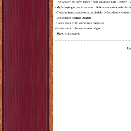
-
Dictionnaire des idées reçues
:
perle d'humour noir, Gustave Fla
-
Mythologie grecque et romaine
: dictionnaire créé à partir du 
-
Glossaire franco-canadien et vocabulaire de locutions vicieuses
-
Dictionnaire Français-Anglais
-
Codes postaux des communes françaises
-
Codes postaux des communes belges
-
Sigles et acronymes
Ret