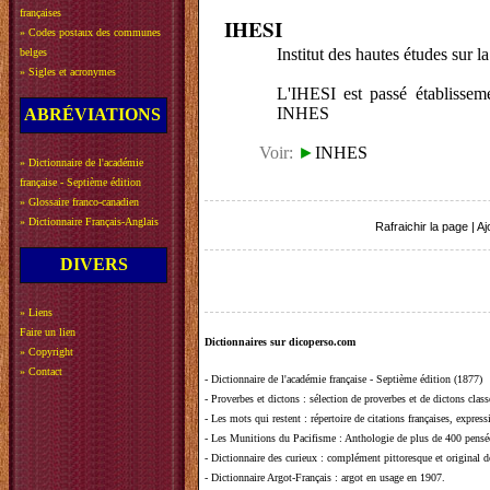
françaises
IHESI
»
Codes postaux des communes
Institut des hautes études sur la
belges
»
Sigles et acronymes
L'IHESI est passé établissemen
INHES
ABRÉVIATIONS
Voir:
►
INHES
»
Dictionnaire de l'académie
française - Septième édition
»
Glossaire franco-canadien
»
Dictionnaire Français-Anglais
Rafraichir la page
|
Aj
DIVERS
»
Liens
Faire un lien
Dictionnaires sur dicoperso.com
»
Copyright
»
Contact
-
Dictionnaire de l'académie française - Septième édition (1877)
-
Proverbes et dictons
: sélection de proverbes et de dictons clas
-
Les mots qui restent
: répertoire de citations françaises, expres
-
Les Munitions du Pacifisme
: Anthologie de plus de 400 pensée
-
Dictionnaire des curieux
: complément pittoresque et original de
-
Dictionnaire Argot-Français
: argot en usage en 1907.