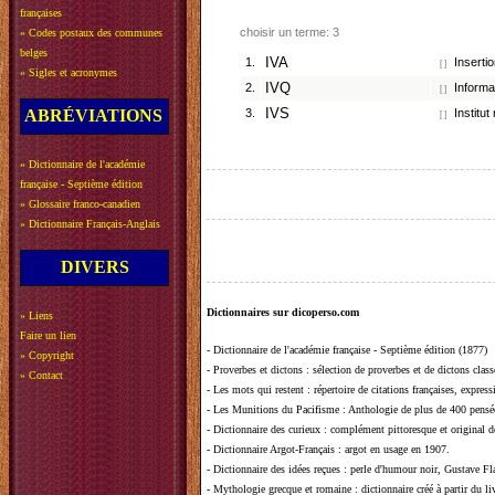
françaises
choisir un terme: 3
»
Codes postaux des communes
belges
1.
IVA
Insertio
[ ]
»
Sigles et acronymes
2.
IVQ
Informat
[ ]
ABRÉVIATIONS
3.
IVS
Institut 
[ ]
»
Dictionnaire de l'académie
française - Septième édition
»
Glossaire franco-canadien
»
Dictionnaire Français-Anglais
DIVERS
Dictionnaires sur dicoperso.com
»
Liens
Faire un lien
-
Dictionnaire de l'académie française - Septième édition (1877)
»
Copyright
-
Proverbes et dictons
: sélection de proverbes et de dictons clas
»
Contact
-
Les mots qui restent
: répertoire de citations françaises, expres
-
Les Munitions du Pacifisme
: Anthologie de plus de 400 pensée
-
Dictionnaire des curieux
: complément pittoresque et original de
-
Dictionnaire Argot-Français
: argot en usage en 1907.
-
Dictionnaire des idées reçues
:
perle d'humour noir, Gustave Fla
-
Mythologie grecque et romaine
: dictionnaire créé à partir du 