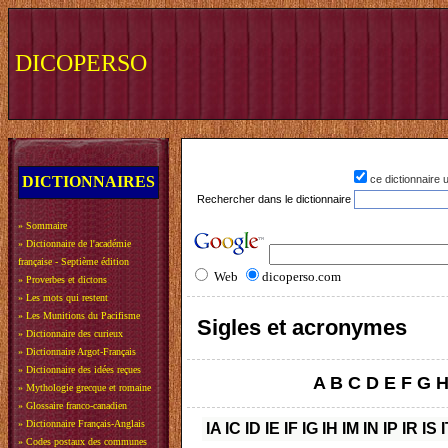
DICOPERSO
DICTIONNAIRES
ce dictionnaire
Rechercher dans le dictionnaire
»
Sommaire
»
Dictionnaire de l'académie
française - Septième édition
Web
dicoperso.com
»
Proverbes et dictons
»
Les mots qui restent
»
Les Munitions du Pacifisme
Sigles et acronymes
»
Dictionnaire des curieux
»
Dictionnaire Argot-Français
»
Dictionnaire des idées reçues
A
B
C
D
E
F
G
»
Mythologie grecque et romaine
»
Glossaire franco-canadien
»
Dictionnaire Français-Anglais
IA
IC
ID
IE
IF
IG
IH
IM
IN
IP
IR
IS
I
»
Codes postaux des communes