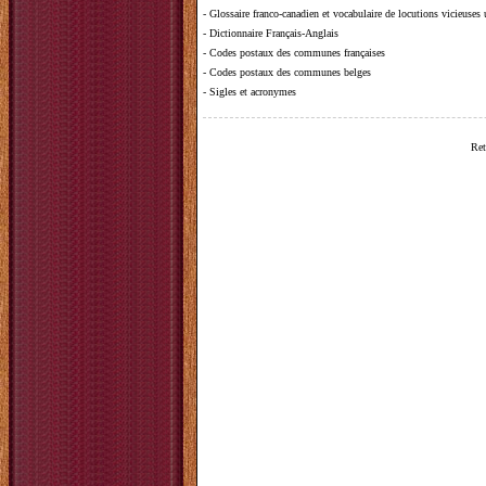
-
Glossaire franco-canadien et vocabulaire de locutions vicieuses
-
Dictionnaire Français-Anglais
-
Codes postaux des communes françaises
-
Codes postaux des communes belges
-
Sigles et acronymes
Ret