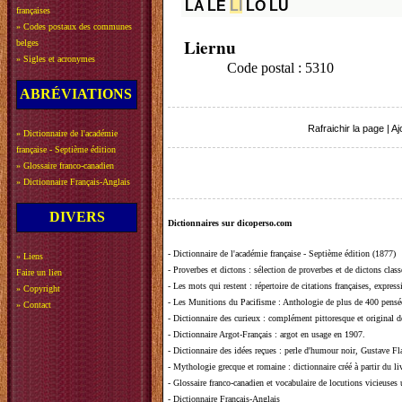
LA
LE
LI
LO
LU
françaises
»
Codes postaux des communes
Liernu
belges
»
Sigles et acronymes
Code postal : 5310
ABRÉVIATIONS
Rafraichir la page
|
Aj
»
Dictionnaire de l'académie
française - Septième édition
»
Glossaire franco-canadien
»
Dictionnaire Français-Anglais
DIVERS
Dictionnaires sur dicoperso.com
-
Dictionnaire de l'académie française - Septième édition (1877)
»
Liens
-
Proverbes et dictons
: sélection de proverbes et de dictons clas
Faire un lien
-
Les mots qui restent
: répertoire de citations françaises, expres
»
Copyright
-
Les Munitions du Pacifisme
: Anthologie de plus de 400 pensée
»
Contact
-
Dictionnaire des curieux
: complément pittoresque et original de
-
Dictionnaire Argot-Français
: argot en usage en 1907.
-
Dictionnaire des idées reçues
:
perle d'humour noir, Gustave Fla
-
Mythologie grecque et romaine
: dictionnaire créé à partir du 
-
Glossaire franco-canadien et vocabulaire de locutions vicieuses
-
Dictionnaire Français-Anglais