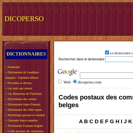
DICOPERSO
DICTIONNAIRES
ce dictionnaire
Rechercher dans le dictionnaire
»
Sommaire
»
Dictionnaire de l'académie
française - Septième édition
Web
dicoperso.com
»
Proverbes et dictons
»
Les mots qui restent
»
Les Munitions du Pacifisme
Codes postaux des co
»
Dictionnaire des curieux
belges
»
Dictionnaire Argot-Français
»
Dictionnaire des idées reçues
»
Mythologie grecque et romaine
A
B
C
D
E
F
G
H
I
J
K
»
Glossaire franco-canadien
»
Dictionnaire Français-Anglais
»
Codes postaux des communes