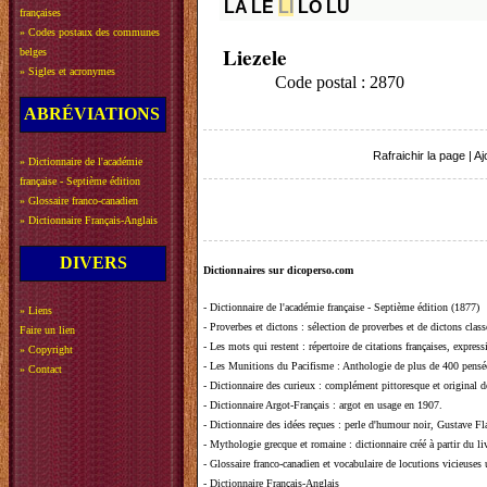
LA
LE
LI
LO
LU
françaises
»
Codes postaux des communes
Liezele
belges
»
Sigles et acronymes
Code postal : 2870
ABRÉVIATIONS
Rafraichir la page
|
Aj
»
Dictionnaire de l'académie
française - Septième édition
»
Glossaire franco-canadien
»
Dictionnaire Français-Anglais
DIVERS
Dictionnaires sur dicoperso.com
-
Dictionnaire de l'académie française - Septième édition (1877)
»
Liens
-
Proverbes et dictons
: sélection de proverbes et de dictons clas
Faire un lien
-
Les mots qui restent
: répertoire de citations françaises, expres
»
Copyright
-
Les Munitions du Pacifisme
: Anthologie de plus de 400 pensée
»
Contact
-
Dictionnaire des curieux
: complément pittoresque et original de
-
Dictionnaire Argot-Français
: argot en usage en 1907.
-
Dictionnaire des idées reçues
:
perle d'humour noir, Gustave Fla
-
Mythologie grecque et romaine
: dictionnaire créé à partir du 
-
Glossaire franco-canadien et vocabulaire de locutions vicieuses
-
Dictionnaire Français-Anglais