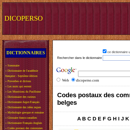
DICOPERSO
DICTIONNAIRES
ce dictionnaire
Rechercher dans le dictionnaire
»
Sommaire
»
Dictionnaire de l'académie
française - Septième édition
Web
dicoperso.com
»
Proverbes et dictons
»
Les mots qui restent
»
Les Munitions du Pacifisme
Codes postaux des co
»
Dictionnaire des curieux
belges
»
Dictionnaire Argot-Français
»
Dictionnaire des idées reçues
»
Mythologie grecque et romaine
A
B
C
D
E
F
G
H
I
J
K
»
Glossaire franco-canadien
»
Dictionnaire Français-Anglais
»
Codes postaux des communes