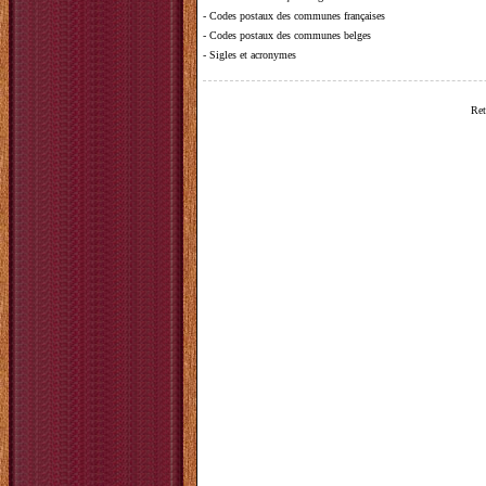
-
Codes postaux des communes françaises
-
Codes postaux des communes belges
-
Sigles et acronymes
Ret