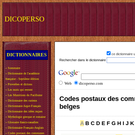
DICOPERSO
DICTIONNAIRES
ce dictionnaire
Rechercher dans le dictionnaire
»
Sommaire
»
Dictionnaire de l'académie
française - Septième édition
Web
dicoperso.com
»
Proverbes et dictons
»
Les mots qui restent
»
Les Munitions du Pacifisme
Codes postaux des co
»
Dictionnaire des curieux
belges
»
Dictionnaire Argot-Français
»
Dictionnaire des idées reçues
»
Mythologie grecque et romaine
A
B
C
D
E
F
G
H
I
J
K
»
Glossaire franco-canadien
»
Dictionnaire Français-Anglais
»
Codes postaux des communes