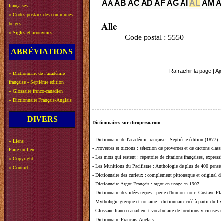
AA
AB
AC
AD
AF
AG
AI
AL
AM
françaises
»
Codes postaux des communes
Alle
belges
»
Sigles et acronymes
Code postal : 5550
ABRÉVIATIONS
Rafraichir la page
|
Aj
»
Dictionnaire de l'académie
française - Septième édition
»
Glossaire franco-canadien
»
Dictionnaire Français-Anglais
DIVERS
Dictionnaires sur dicoperso.com
-
Dictionnaire de l'académie française - Septième édition (1877)
»
Liens
-
Proverbes et dictons
: sélection de proverbes et de dictons clas
Faire un lien
-
Les mots qui restent
: répertoire de citations françaises, expres
»
Copyright
-
Les Munitions du Pacifisme
: Anthologie de plus de 400 pensée
»
Contact
-
Dictionnaire des curieux
: complément pittoresque et original de
-
Dictionnaire Argot-Français
: argot en usage en 1907.
-
Dictionnaire des idées reçues
:
perle d'humour noir, Gustave Fla
-
Mythologie grecque et romaine
: dictionnaire créé à partir du 
-
Glossaire franco-canadien et vocabulaire de locutions vicieuses
-
Dictionnaire Français-Anglais