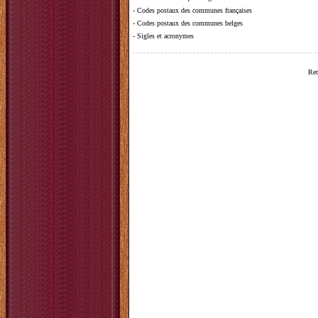
-
Codes postaux des communes françaises
-
Codes postaux des communes belges
-
Sigles et acronymes
Ret