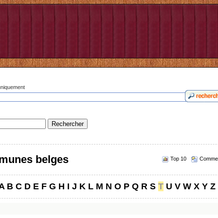
 uniquement
munes belges
Top 10
Commen
A
B
C
D
E
F
G
H
I
J
K
L
M
N
O
P
Q
R
S
T
U
V
W
X
Y
Z