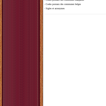
-
Codes postaux des communes belges
-
Sigles et acronymes