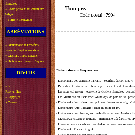
françaises
Tourpes
»
Codes postaux des communes
Code postal : 7904
belges
»
Sigles et acronymes
ABRÉVIATIONS
»
Dictionnaire de l'académie
française - Septième édition
»
Glossaire franco-canadien
»
Dictionnaire Français-Anglais
Dictionnaires sur dicoperso.com
DIVERS
-
Dictionnaire de l'académie française - Septième édition (1877)
»
Liens
-
Proverbes et dictons
: sélection de proverbes et de dictons clas
Faire un lien
-
Les mots qui restent
: répertoire de citations françaises, expres
»
Copyright
-
Les Munitions du Pacifisme
: Anthologie de plus de 400 pensée
»
Contact
-
Dictionnaire des curieux
: complément pittoresque et original de
-
Dictionnaire Argot-Français
: argot en usage en 1907.
-
Dictionnaire des idées reçues
:
perle d'humour noir, Gustave Fla
-
Mythologie grecque et romaine
: dictionnaire créé à partir du 
-
Glossaire franco-canadien et vocabulaire de locutions vicieuses
-
Dictionnaire Français-Anglais
-
Codes postaux des communes françaises