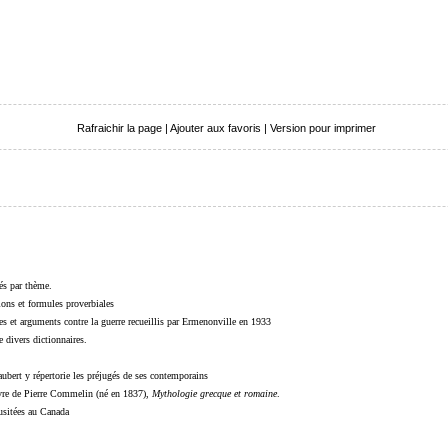
Rafraichir la page
|
Ajouter aux favoris
|
Version pour imprimer
sés par thème.
sions et formules proverbiales
s et arguments contre la guerre recueillis par Ermenonville en 1933
 divers dictionnaires.
ubert y répertorie les préjugés de ses contemporains
livre de Pierre Commelin (né en 1837),
Mythologie grecque et romaine
.
 usitées au Canada