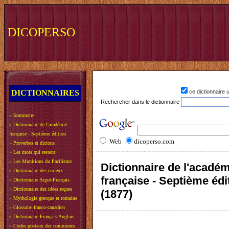
DICOPERSO
DICTIONNAIRES
ce dictionnaire
Rechercher dans le dictionnaire
»
Sommaire
»
Dictionnaire de l'académie
française - Septième édition
Web
dicoperso.com
»
Proverbes et dictons
»
Les mots qui restent
»
Les Munitions du Pacifisme
Dictionnaire de l'acadé
»
Dictionnaire des curieux
française - Septième édi
»
Dictionnaire Argot-Français
»
Dictionnaire des idées reçues
(1877)
»
Mythologie grecque et romaine
»
Glossaire franco-canadien
»
Dictionnaire Français-Anglais
»
Codes postaux des communes