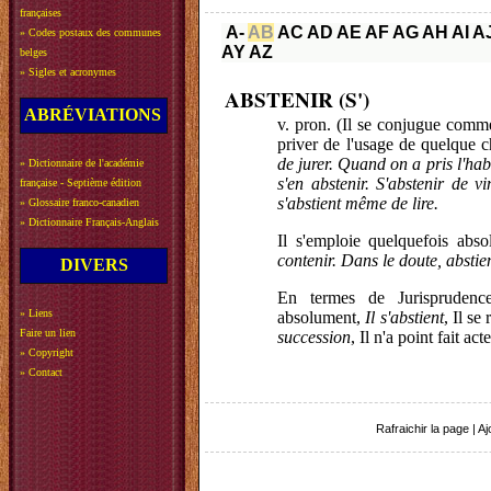
françaises
A-
AB
AC
AD
AE
AF
AG
AH
AI
A
»
Codes postaux des communes
AY
AZ
belges
»
Sigles et acronymes
ABSTENIR (S')
ABRÉVIATIONS
v. pron. (Il se conjugue comme
priver de l'usage de quelque 
de jurer. Quand on a pris l'hab
»
Dictionnaire de l'académie
s'en abstenir. S'abstenir de vi
française - Septième édition
s'abstient même de lire.
»
Glossaire franco-canadien
»
Dictionnaire Français-Anglais
Il s'emploie quelquefois abs
contenir. Dans le doute, abstien
DIVERS
En termes de Jurispruden
»
Liens
absolument,
Il s'abstient
, Il se
Faire un lien
succession
, Il n'a point fait acte
»
Copyright
»
Contact
Rafraichir la page
|
Aj