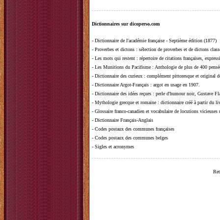
Dictionnaires sur dicoperso.com
-
Dictionnaire de l'académie française - Septième édition (1877)
-
Proverbes et dictons
: sélection de proverbes et de dictons clas
-
Les mots qui restent
: répertoire de citations françaises, expres
-
Les Munitions du Pacifisme
: Anthologie de plus de 400 pensée
-
Dictionnaire des curieux
: complément pittoresque et original de
-
Dictionnaire Argot-Français
: argot en usage en 1907.
-
Dictionnaire des idées reçues
:
perle d'humour noir, Gustave Fla
-
Mythologie grecque et romaine
: dictionnaire créé à partir du 
-
Glossaire franco-canadien et vocabulaire de locutions vicieuses
-
Dictionnaire Français-Anglais
-
Codes postaux des communes françaises
-
Codes postaux des communes belges
-
Sigles et acronymes
Ret