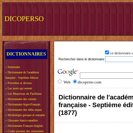
DICOPERSO
DICTIONNAIRES
ce dictionnaire
Rechercher dans le dictionnaire
»
Sommaire
»
Dictionnaire de l'académie
française - Septième édition
Web
dicoperso.com
»
Proverbes et dictons
»
Les mots qui restent
»
Les Munitions du Pacifisme
Dictionnaire de l'acadé
»
Dictionnaire des curieux
française - Septième édi
»
Dictionnaire Argot-Français
»
Dictionnaire des idées reçues
(1877)
»
Mythologie grecque et romaine
»
Glossaire franco-canadien
»
Dictionnaire Français-Anglais
»
Codes postaux des communes