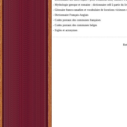
-
Mythologie grecque et romaine
: dictionnaire créé à partir du 
-
Glossaire franco-canadien et vocabulaire de locutions vicieuses
-
Dictionnaire Français-Anglais
-
Codes postaux des communes françaises
-
Codes postaux des communes belges
-
Sigles et acronymes
Ret