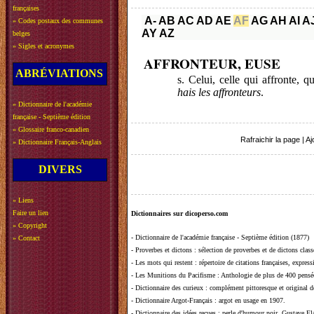
françaises
A-
AB
AC
AD
AE
AF
AG
AH
AI
A
»
Codes postaux des communes
AY
AZ
belges
»
Sigles et acronymes
AFFRONTEUR, EUSE
ABRÉVIATIONS
s. Celui, celle qui affronte, 
hais les affronteurs
.
»
Dictionnaire de l'académie
française - Septième édition
»
Glossaire franco-canadien
Rafraichir la page
|
Aj
»
Dictionnaire Français-Anglais
DIVERS
»
Liens
Faire un lien
Dictionnaires sur dicoperso.com
»
Copyright
-
Dictionnaire de l'académie française - Septième édition (1877)
»
Contact
-
Proverbes et dictons
: sélection de proverbes et de dictons clas
-
Les mots qui restent
: répertoire de citations françaises, expres
-
Les Munitions du Pacifisme
: Anthologie de plus de 400 pensée
-
Dictionnaire des curieux
: complément pittoresque et original de
-
Dictionnaire Argot-Français
: argot en usage en 1907.
-
Dictionnaire des idées reçues
:
perle d'humour noir, Gustave Fla