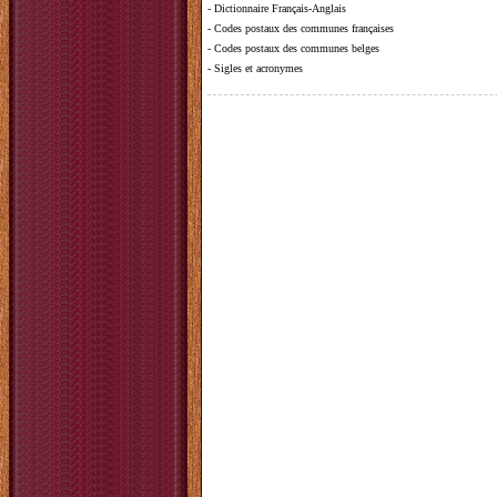
-
Dictionnaire Français-Anglais
-
Codes postaux des communes françaises
-
Codes postaux des communes belges
-
Sigles et acronymes