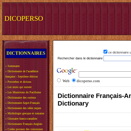
DICOPERSO
DICTIONNAIRES
ce dictionnaire
Rechercher dans le dictionnaire
»
Sommaire
»
Dictionnaire de l'académie
française - Septième édition
Web
dicoperso.com
»
Proverbes et dictons
»
Les mots qui restent
»
Les Munitions du Pacifisme
Dictionnaire Français-An
»
Dictionnaire des curieux
Dictionary
»
Dictionnaire Argot-Français
»
Dictionnaire des idées reçues
»
Mythologie grecque et romaine
»
Glossaire franco-canadien
»
Dictionnaire Français-Anglais
»
Codes postaux des communes