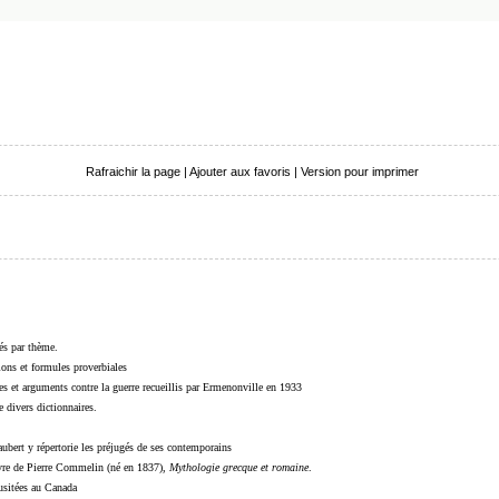
Rafraichir la page
|
Ajouter aux favoris
|
Version pour imprimer
sés par thème.
sions et formules proverbiales
s et arguments contre la guerre recueillis par Ermenonville en 1933
 divers dictionnaires.
ubert y répertorie les préjugés de ses contemporains
livre de Pierre Commelin (né en 1837),
Mythologie grecque et romaine
.
 usitées au Canada