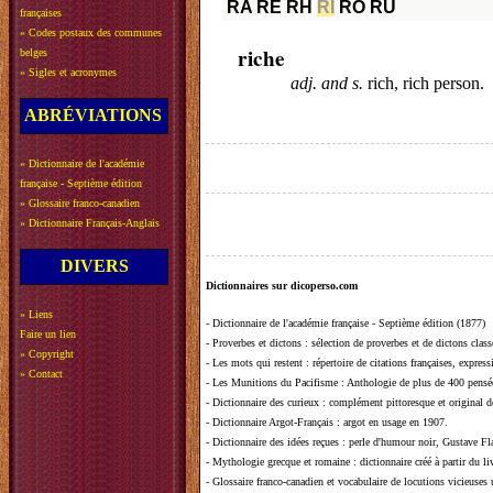
RA
RE
RH
RI
RO
RU
françaises
»
Codes postaux des communes
riche
belges
»
Sigles et acronymes
adj. and s.
rich, rich person.
ABRÉVIATIONS
»
Dictionnaire de l'académie
française - Septième édition
»
Glossaire franco-canadien
»
Dictionnaire Français-Anglais
DIVERS
Dictionnaires sur dicoperso.com
»
Liens
-
Dictionnaire de l'académie française - Septième édition (1877)
Faire un lien
-
Proverbes et dictons
: sélection de proverbes et de dictons clas
»
Copyright
-
Les mots qui restent
: répertoire de citations françaises, expres
»
Contact
-
Les Munitions du Pacifisme
: Anthologie de plus de 400 pensée
-
Dictionnaire des curieux
: complément pittoresque et original de
-
Dictionnaire Argot-Français
: argot en usage en 1907.
-
Dictionnaire des idées reçues
:
perle d'humour noir, Gustave Fla
-
Mythologie grecque et romaine
: dictionnaire créé à partir du 
-
Glossaire franco-canadien et vocabulaire de locutions vicieuses