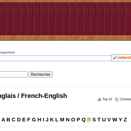
 uniquement
glais / French-English
Top 10
Commen
A
B
C
D
E
F
G
H
I
J
K
L
M
N
O
P
Q
R
S
T
U
V
W
Y
Z