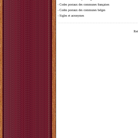
-
Codes postaux des communes françaises
-
Codes postaux des communes belges
-
Sigles et acronymes
Ret