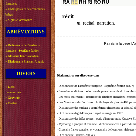
RA
RE
RH
RI
RO
RU
françaises
»
Codes postaux des communes
récit
belges
»
Sigles et acronymes
m.
recital, narration.
ABRÉVIATIONS
Rafraichir la page
|
Aj
»
Dictionnaire de l'académie
française - Septième édition
»
Glossaire franco-canadien
»
Dictionnaire Français-Anglais
DIVERS
Dictionnaires sur dicoperso.com
-
Dictionnaire de l'académie française - Septième édition (1877)
»
Liens
-
Proverbes et dictons
: sélection de proverbes et de dictons clas
Faire un lien
-
Les mots qui restent
: répertoire de citations françaises, expres
»
Copyright
-
Les Munitions du Pacifisme
: Anthologie de plus de 400 pensée
»
Contact
-
Dictionnaire des curieux
: complément pittoresque et original de
-
Dictionnaire Argot-Français
: argot en usage en 1907.
-
Dictionnaire des idées reçues
:
perle d'humour noir, Gustave Fla
-
Mythologie grecque et romaine
: dictionnaire créé à partir du 
-
Glossaire franco-canadien et vocabulaire de locutions vicieuses
-
Dictionnaire Français-Anglais