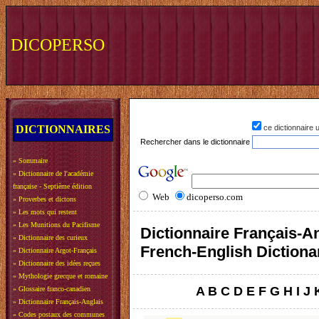
DICOPERSO
DICTIONNAIRES
ce dictionnaire
Rechercher dans le dictionnaire
»
Sommaire
»
Dictionnaire de l'académie
française - Septième édition
Web
dicoperso.com
»
Proverbes et dictons
»
Les mots qui restent
»
Les Munitions du Pacifisme
Dictionnaire Français-An
»
Dictionnaire des curieux
French-English Dictiona
»
Dictionnaire Argot-Français
»
Dictionnaire des idées reçues
»
Mythologie grecque et romaine
A
B
C
D
E
F
G
H
I
J
»
Glossaire franco-canadien
»
Dictionnaire Français-Anglais
»
Codes postaux des communes