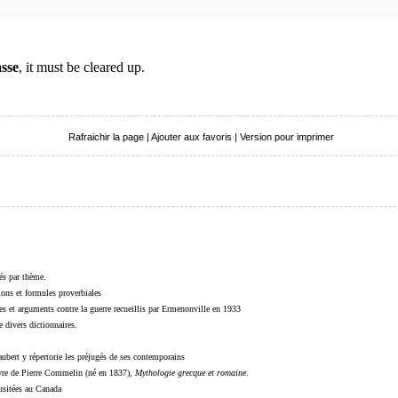
asse
, it must be cleared up.
Rafraichir la page
|
Ajouter aux favoris
|
Version pour imprimer
sés par thème.
sions et formules proverbiales
s et arguments contre la guerre recueillis par Ermenonville en 1933
 divers dictionnaires.
ubert y répertorie les préjugés de ses contemporains
livre de Pierre Commelin (né en 1837),
Mythologie grecque et romaine
.
 usitées au Canada