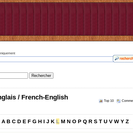
 uniquement
glais / French-English
Top 10
Commen
A
B
C
D
E
F
G
H
I
J
K
L
M
N
O
P
Q
R
S
T
U
V
W
Y
Z