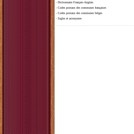
-
Dictionnaire Français-Anglais
-
Codes postaux des communes françaises
-
Codes postaux des communes belges
-
Sigles et acronymes