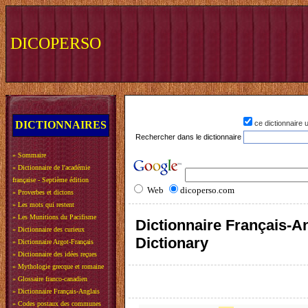
DICOPERSO
DICTIONNAIRES
ce dictionnaire
Rechercher dans le dictionnaire
»
Sommaire
»
Dictionnaire de l'académie
française - Septième édition
Web
dicoperso.com
»
Proverbes et dictons
»
Les mots qui restent
»
Les Munitions du Pacifisme
Dictionnaire Français-An
»
Dictionnaire des curieux
Dictionary
»
Dictionnaire Argot-Français
»
Dictionnaire des idées reçues
»
Mythologie grecque et romaine
»
Glossaire franco-canadien
»
Dictionnaire Français-Anglais
»
Codes postaux des communes