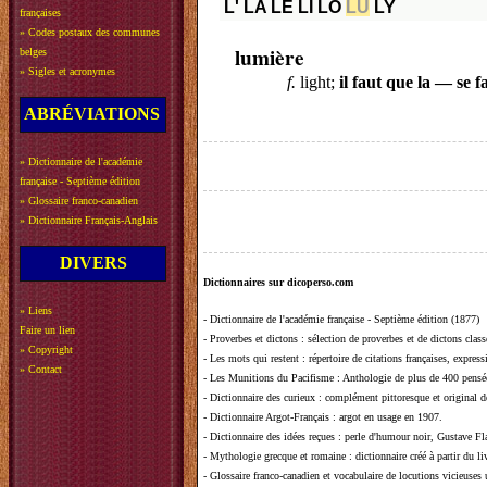
L'
LA
LE
LI
LO
LU
LY
françaises
»
Codes postaux des communes
lumière
belges
»
Sigles et acronymes
f.
light;
il faut que la — se f
ABRÉVIATIONS
»
Dictionnaire de l'académie
française - Septième édition
»
Glossaire franco-canadien
»
Dictionnaire Français-Anglais
DIVERS
Dictionnaires sur dicoperso.com
»
Liens
-
Dictionnaire de l'académie française - Septième édition (1877)
Faire un lien
-
Proverbes et dictons
: sélection de proverbes et de dictons clas
»
Copyright
-
Les mots qui restent
: répertoire de citations françaises, expres
»
Contact
-
Les Munitions du Pacifisme
: Anthologie de plus de 400 pensée
-
Dictionnaire des curieux
: complément pittoresque et original de
-
Dictionnaire Argot-Français
: argot en usage en 1907.
-
Dictionnaire des idées reçues
:
perle d'humour noir, Gustave Fla
-
Mythologie grecque et romaine
: dictionnaire créé à partir du 
-
Glossaire franco-canadien et vocabulaire de locutions vicieuses