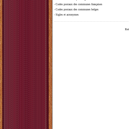
-
Codes postaux des communes françaises
-
Codes postaux des communes belges
-
Sigles et acronymes
Ret