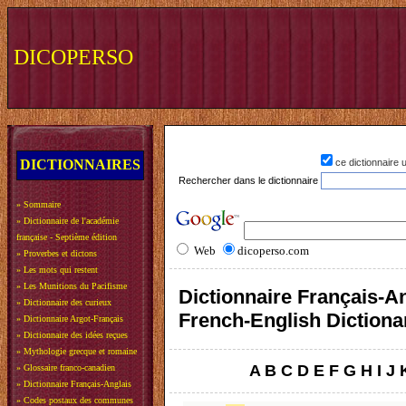
DICOPERSO
DICTIONNAIRES
ce dictionnaire
Rechercher dans le dictionnaire
»
Sommaire
»
Dictionnaire de l'académie
française - Septième édition
Web
dicoperso.com
»
Proverbes et dictons
»
Les mots qui restent
»
Les Munitions du Pacifisme
Dictionnaire Français-An
»
Dictionnaire des curieux
French-English Dictiona
»
Dictionnaire Argot-Français
»
Dictionnaire des idées reçues
»
Mythologie grecque et romaine
A
B
C
D
E
F
G
H
I
J
»
Glossaire franco-canadien
»
Dictionnaire Français-Anglais
»
Codes postaux des communes