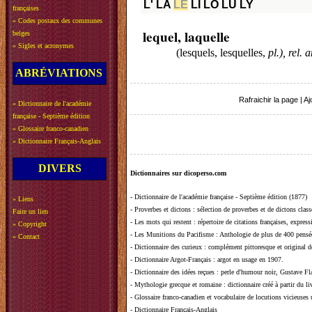
L'
LA
LE
LI
LO
LU
LY
françaises
»
Codes postaux des communes
lequel, laquelle
belges
»
Sigles et acronymes
(lesquels, lesquelles,
pl.), rel. a
ABRÉVIATIONS
Rafraichir la page
|
Aj
»
Dictionnaire de l'académie
française - Septième édition
»
Glossaire franco-canadien
»
Dictionnaire Français-Anglais
DIVERS
Dictionnaires sur dicoperso.com
-
Dictionnaire de l'académie française - Septième édition (1877)
»
Liens
-
Proverbes et dictons
: sélection de proverbes et de dictons clas
Faire un lien
-
Les mots qui restent
: répertoire de citations françaises, expres
»
Copyright
-
Les Munitions du Pacifisme
: Anthologie de plus de 400 pensée
»
Contact
-
Dictionnaire des curieux
: complément pittoresque et original de
-
Dictionnaire Argot-Français
: argot en usage en 1907.
-
Dictionnaire des idées reçues
:
perle d'humour noir, Gustave Fla
-
Mythologie grecque et romaine
: dictionnaire créé à partir du 
-
Glossaire franco-canadien et vocabulaire de locutions vicieuses
-
Dictionnaire Français-Anglais