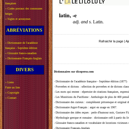
L'
LA
LE
LI
LO
LU
LY
françaises
»
Codes postaux des communes
latin, -e
belges
»
Sigles et acronymes
adj. and s.
Latin.
ABRÉVIATIONS
Rafraichir la page
|
Aj
»
Dictionnaire de l'académie
française - Septième édition
»
Glossaire franco-canadien
»
Dictionnaire Français-Anglais
DIVERS
Dictionnaires sur dicoperso.com
-
Dictionnaire de l'académie française - Septième édition (1877)
»
Liens
-
Proverbes et dictons
: sélection de proverbes et de dictons clas
Faire un lien
-
Les mots qui restent
: répertoire de citations françaises, expres
»
Copyright
-
Les Munitions du Pacifisme
: Anthologie de plus de 400 pensée
»
Contact
-
Dictionnaire des curieux
: complément pittoresque et original de
-
Dictionnaire Argot-Français
: argot en usage en 1907.
-
Dictionnaire des idées reçues
:
perle d'humour noir, Gustave Fla
-
Mythologie grecque et romaine
: dictionnaire créé à partir du 
-
Glossaire franco-canadien et vocabulaire de locutions vicieuses
-
Dictionnaire Français-Anglais