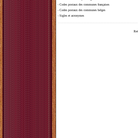
-
Codes postaux des communes françaises
-
Codes postaux des communes belges
-
Sigles et acronymes
Ret