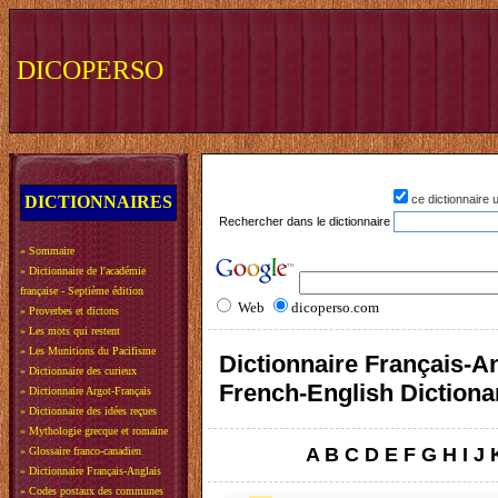
DICOPERSO
DICTIONNAIRES
ce dictionnaire
Rechercher dans le dictionnaire
»
Sommaire
»
Dictionnaire de l'académie
française - Septième édition
Web
dicoperso.com
»
Proverbes et dictons
»
Les mots qui restent
»
Les Munitions du Pacifisme
Dictionnaire Français-An
»
Dictionnaire des curieux
French-English Dictiona
»
Dictionnaire Argot-Français
»
Dictionnaire des idées reçues
»
Mythologie grecque et romaine
A
B
C
D
E
F
G
H
I
J
»
Glossaire franco-canadien
»
Dictionnaire Français-Anglais
»
Codes postaux des communes