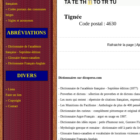
TA
TE
TH
TI
TO
TR
TU
françaises
»
Codes postaux des communes
Tignée
belges
»
Sigles et acronymes
Code postal : 4630
ABRÉVIATIONS
Rafraichir la page
|
Aj
»
Dictionnaire de l'académie
française - Septième édition
»
Glossaire franco-canadien
»
Dictionnaire Français-Anglais
DIVERS
Dictionnaires sur dicoperso.com
-
Dictionnaire de l'académie française - Septième édition (1877)
»
Liens
-
Proverbes et dictons
: sélection de proverbes et de dictons clas
Faire un lien
-
Les mots qui restent
: répertoire de citations françaises, expres
»
Copyright
-
Les Munitions du Pacifisme
: Anthologie de plus de 400 pensée
»
Contact
-
Dictionnaire des curieux
: complément pittoresque et original de
-
Dictionnaire Argot-Français
: argot en usage en 1907.
-
Dictionnaire des idées reçues
:
perle d'humour noir, Gustave Fla
-
Mythologie grecque et romaine
: dictionnaire créé à partir du 
-
Glossaire franco-canadien et vocabulaire de locutions vicieuses
-
Dictionnaire Français-Anglais