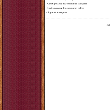
-
Codes postaux des communes françaises
-
Codes postaux des communes belges
-
Sigles et acronymes
Ret