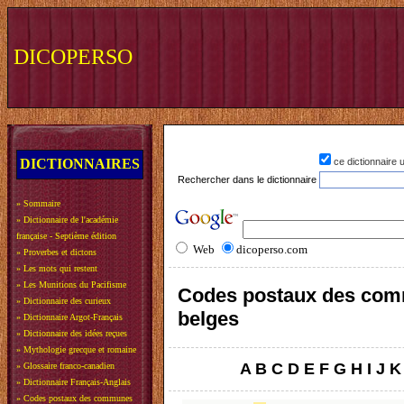
DICOPERSO
DICTIONNAIRES
ce dictionnaire
Rechercher dans le dictionnaire
»
Sommaire
»
Dictionnaire de l'académie
française - Septième édition
Web
dicoperso.com
»
Proverbes et dictons
»
Les mots qui restent
»
Les Munitions du Pacifisme
Codes postaux des co
»
Dictionnaire des curieux
belges
»
Dictionnaire Argot-Français
»
Dictionnaire des idées reçues
»
Mythologie grecque et romaine
A
B
C
D
E
F
G
H
I
J
K
»
Glossaire franco-canadien
»
Dictionnaire Français-Anglais
»
Codes postaux des communes