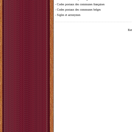
-
Codes postaux des communes françaises
-
Codes postaux des communes belges
-
Sigles et acronymes
Ret