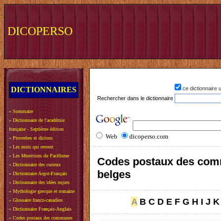
DICOPERSO
DICTIONNAIRES
ce dictionnaire
Rechercher dans le dictionnaire
»
Sommaire
»
Dictionnaire de l'académie
française - Septième édition
Web
dicoperso.com
»
Proverbes et dictons
»
Les mots qui restent
»
Les Munitions du Pacifisme
Codes postaux des co
»
Dictionnaire des curieux
belges
»
Dictionnaire Argot-Français
»
Dictionnaire des idées reçues
»
Mythologie grecque et romaine
A
B
C
D
E
F
G
H
I
J
K
»
Glossaire franco-canadien
»
Dictionnaire Français-Anglais
»
Codes postaux des communes