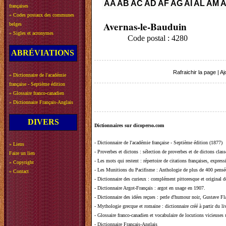
AA
AB
AC
AD
AF
AG
AI
AL
AM
françaises
»
Codes postaux des communes
Avernas-le-Bauduin
belges
»
Sigles et acronymes
Code postal : 4280
ABRÉVIATIONS
Rafraichir la page
|
Aj
»
Dictionnaire de l'académie
française - Septième édition
»
Glossaire franco-canadien
»
Dictionnaire Français-Anglais
DIVERS
Dictionnaires sur dicoperso.com
-
Dictionnaire de l'académie française - Septième édition (1877)
»
Liens
-
Proverbes et dictons
: sélection de proverbes et de dictons clas
Faire un lien
-
Les mots qui restent
: répertoire de citations françaises, expres
»
Copyright
-
Les Munitions du Pacifisme
: Anthologie de plus de 400 pensée
»
Contact
-
Dictionnaire des curieux
: complément pittoresque et original de
-
Dictionnaire Argot-Français
: argot en usage en 1907.
-
Dictionnaire des idées reçues
:
perle d'humour noir, Gustave Fla
-
Mythologie grecque et romaine
: dictionnaire créé à partir du 
-
Glossaire franco-canadien et vocabulaire de locutions vicieuses
-
Dictionnaire Français-Anglais