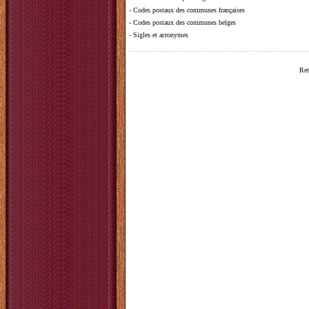
-
Codes postaux des communes françaises
-
Codes postaux des communes belges
-
Sigles et acronymes
Ret