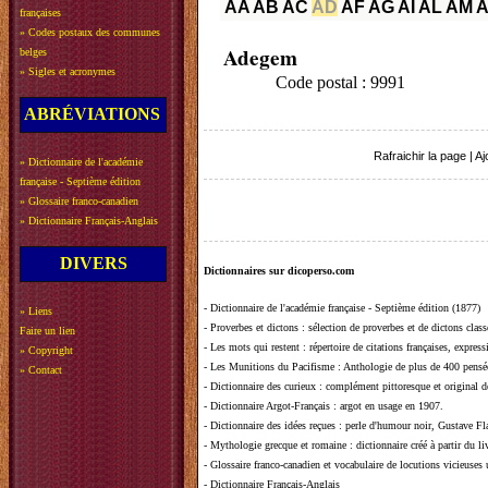
AA
AB
AC
AD
AF
AG
AI
AL
AM
françaises
»
Codes postaux des communes
Adegem
belges
»
Sigles et acronymes
Code postal : 9991
ABRÉVIATIONS
Rafraichir la page
|
Aj
»
Dictionnaire de l'académie
française - Septième édition
»
Glossaire franco-canadien
»
Dictionnaire Français-Anglais
DIVERS
Dictionnaires sur dicoperso.com
-
Dictionnaire de l'académie française - Septième édition (1877)
»
Liens
-
Proverbes et dictons
: sélection de proverbes et de dictons clas
Faire un lien
-
Les mots qui restent
: répertoire de citations françaises, expres
»
Copyright
-
Les Munitions du Pacifisme
: Anthologie de plus de 400 pensée
»
Contact
-
Dictionnaire des curieux
: complément pittoresque et original de
-
Dictionnaire Argot-Français
: argot en usage en 1907.
-
Dictionnaire des idées reçues
:
perle d'humour noir, Gustave Fla
-
Mythologie grecque et romaine
: dictionnaire créé à partir du 
-
Glossaire franco-canadien et vocabulaire de locutions vicieuses
-
Dictionnaire Français-Anglais