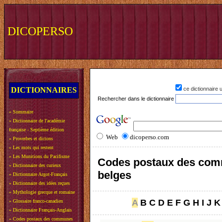
DICOPERSO
DICTIONNAIRES
ce dictionnaire
Rechercher dans le dictionnaire
»
Sommaire
»
Dictionnaire de l'académie
française - Septième édition
Web
dicoperso.com
»
Proverbes et dictons
»
Les mots qui restent
»
Les Munitions du Pacifisme
Codes postaux des co
»
Dictionnaire des curieux
belges
»
Dictionnaire Argot-Français
»
Dictionnaire des idées reçues
»
Mythologie grecque et romaine
A
B
C
D
E
F
G
H
I
J
K
»
Glossaire franco-canadien
»
Dictionnaire Français-Anglais
»
Codes postaux des communes