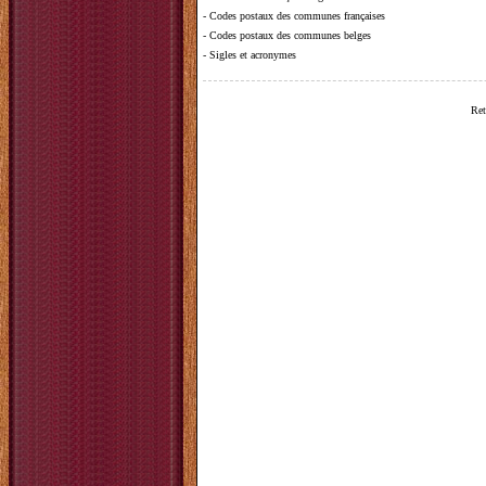
-
Codes postaux des communes françaises
-
Codes postaux des communes belges
-
Sigles et acronymes
Ret