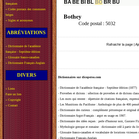
BA
BE
BI
BL
BO
BR
BU
françaises
»
Codes postaux des communes
Bothey
belges
»
Sigles et acronymes
Code postal : 5032
ABRÉVIATIONS
Rafraichir la page
|
Aj
»
Dictionnaire de l'académie
française - Septième édition
»
Glossaire franco-canadien
»
Dictionnaire Français-Anglais
DIVERS
Dictionnaires sur dicoperso.com
-
Dictionnaire de l'académie française - Septième édition (1877)
»
Liens
-
Proverbes et dictons
: sélection de proverbes et de dictons clas
Faire un lien
-
Les mots qui restent
: répertoire de citations françaises, expres
»
Copyright
-
Les Munitions du Pacifisme
: Anthologie de plus de 400 pensée
»
Contact
-
Dictionnaire des curieux
: complément pittoresque et original de
-
Dictionnaire Argot-Français
: argot en usage en 1907.
-
Dictionnaire des idées reçues
:
perle d'humour noir, Gustave Fla
-
Mythologie grecque et romaine
: dictionnaire créé à partir du 
-
Glossaire franco-canadien et vocabulaire de locutions vicieuses
-
Dictionnaire Français-Anglais