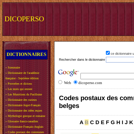
DICOPERSO
DICTIONNAIRES
ce dictionnaire
Rechercher dans le dictionnaire
»
Sommaire
»
Dictionnaire de l'académie
française - Septième édition
Web
dicoperso.com
»
Proverbes et dictons
»
Les mots qui restent
»
Les Munitions du Pacifisme
Codes postaux des co
»
Dictionnaire des curieux
belges
»
Dictionnaire Argot-Français
»
Dictionnaire des idées reçues
»
Mythologie grecque et romaine
A
B
C
D
E
F
G
H
I
J
K
»
Glossaire franco-canadien
»
Dictionnaire Français-Anglais
»
Codes postaux des communes