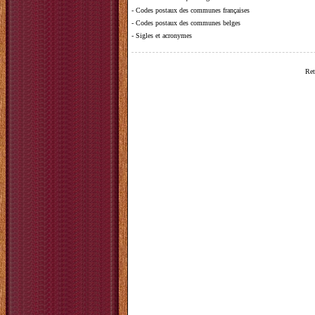
-
Codes postaux des communes françaises
-
Codes postaux des communes belges
-
Sigles et acronymes
Ret