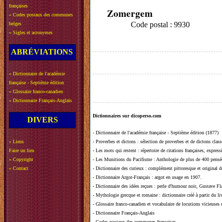
françaises
Zomergem
»
Codes postaux des communes
Code postal : 9930
belges
»
Sigles et acronymes
ABRÉVIATIONS
»
Dictionnaire de l'académie
française - Septième édition
»
Glossaire franco-canadien
»
Dictionnaire Français-Anglais
Dictionnaires sur dicoperso.com
DIVERS
-
Dictionnaire de l'académie française - Septième édition (1877)
»
Liens
-
Proverbes et dictons
: sélection de proverbes et de dictons clas
Faire un lien
-
Les mots qui restent
: répertoire de citations françaises, expres
»
Copyright
-
Les Munitions du Pacifisme
: Anthologie de plus de 400 pensée
»
Contact
-
Dictionnaire des curieux
: complément pittoresque et original de
-
Dictionnaire Argot-Français
: argot en usage en 1907.
-
Dictionnaire des idées reçues
:
perle d'humour noir, Gustave Fla
-
Mythologie grecque et romaine
: dictionnaire créé à partir du 
-
Glossaire franco-canadien et vocabulaire de locutions vicieuses
-
Dictionnaire Français-Anglais
-
Codes postaux des communes françaises