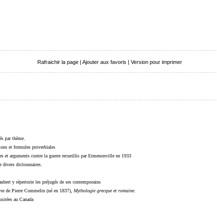
Rafraichir la page
|
Ajouter aux favoris
|
Version pour imprimer
sés par thème.
sions et formules proverbiales
s et arguments contre la guerre recueillis par Ermenonville en 1933
 divers dictionnaires.
ubert y répertorie les préjugés de ses contemporains
livre de Pierre Commelin (né en 1837),
Mythologie grecque et romaine
.
 usitées au Canada