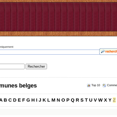
 uniquement
munes belges
Top 10
Commen
A
B
C
D
E
F
G
H
I
J
K
L
M
N
O
P
Q
R
S
T
U
V
W
X
Y
Z