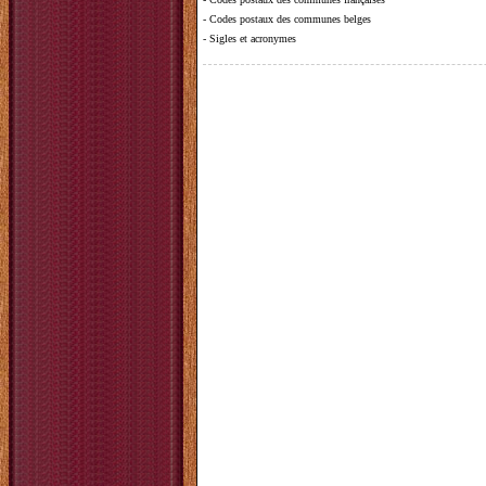
-
Codes postaux des communes belges
-
Sigles et acronymes