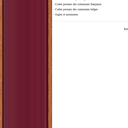
-
Codes postaux des communes françaises
-
Codes postaux des communes belges
-
Sigles et acronymes
Ret