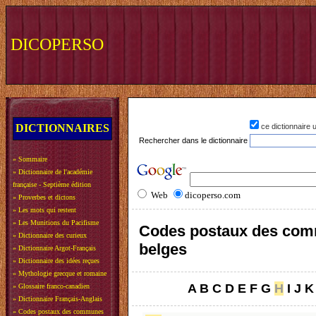
DICOPERSO
DICTIONNAIRES
ce dictionnaire
Rechercher dans le dictionnaire
»
Sommaire
»
Dictionnaire de l'académie
française - Septième édition
Web
dicoperso.com
»
Proverbes et dictons
»
Les mots qui restent
»
Les Munitions du Pacifisme
Codes postaux des co
»
Dictionnaire des curieux
belges
»
Dictionnaire Argot-Français
»
Dictionnaire des idées reçues
»
Mythologie grecque et romaine
A
B
C
D
E
F
G
H
I
J
K
»
Glossaire franco-canadien
»
Dictionnaire Français-Anglais
»
Codes postaux des communes