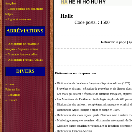
HA
HE
HI
HO
HU
HY
françaises
»
Codes postaux des communes
Halle
belges
»
Sigles et acronymes
Code postal : 1500
ABRÉVIATIONS
Rafraichir la page
|
Aj
»
Dictionnaire de l'académie
française - Septième édition
»
Glossaire franco-canadien
»
Dictionnaire Français-Anglais
DIVERS
Dictionnaires sur dicoperso.com
-
Dictionnaire de l'académie française - Septième édition (1877)
»
Liens
-
Proverbes et dictons
: sélection de proverbes et de dictons clas
Faire un lien
-
Les mots qui restent
: répertoire de citations françaises, expres
»
Copyright
-
Les Munitions du Pacifisme
: Anthologie de plus de 400 pensée
»
Contact
-
Dictionnaire des curieux
: complément pittoresque et original de
-
Dictionnaire Argot-Français
: argot en usage en 1907.
-
Dictionnaire des idées reçues
:
perle d'humour noir, Gustave Fla
-
Mythologie grecque et romaine
: dictionnaire créé à partir du 
-
Glossaire franco-canadien et vocabulaire de locutions vicieuses
-
Dictionnaire Français-Anglais