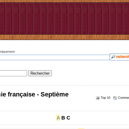
 uniquement
ie française - Septième
Top 10
Commen
A
B
C