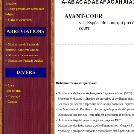
A-
AB
AC
AD
AE
AF
AG
AH
AI
A
françaises
»
Codes postaux des communes
AVANT-COUR
belges
»
Sigles et acronymes
s. f. Espèce de cour qui préc
cours
.
ABRÉVIATIONS
»
Dictionnaire de l'académie
française - Septième édition
»
Glossaire franco-canadien
»
Dictionnaire Français-Anglais
DIVERS
Dictionnaires sur dicoperso.com
»
Liens
Faire un lien
-
Dictionnaire de l'académie française - Septième édition (1877)
»
Copyright
-
Proverbes et dictons
: sélection de proverbes et de dictons clas
»
Contact
-
Les mots qui restent
: répertoire de citations françaises, expres
-
Les Munitions du Pacifisme
: Anthologie de plus de 400 pensée
-
Dictionnaire des curieux
: complément pittoresque et original de
-
Dictionnaire Argot-Français
: argot en usage en 1907.
-
Dictionnaire des idées reçues
:
perle d'humour noir, Gustave Fla
-
Mythologie grecque et romaine
: dictionnaire créé à partir du 