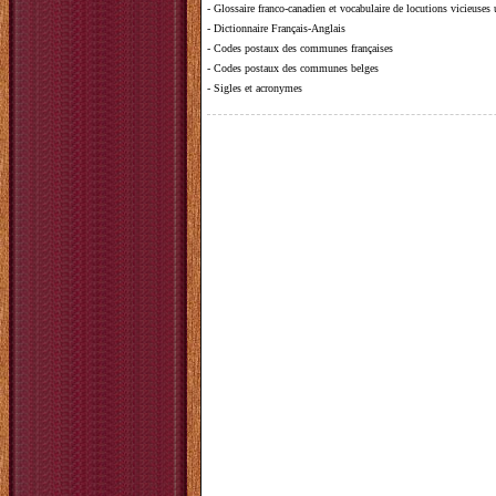
-
Glossaire franco-canadien et vocabulaire de locutions vicieuses
-
Dictionnaire Français-Anglais
-
Codes postaux des communes françaises
-
Codes postaux des communes belges
-
Sigles et acronymes