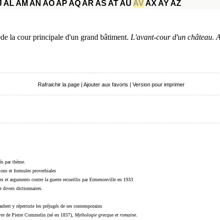
J
AL
AM
AN
AO
AP
AQ
AR
AS
AT
AU
AV
AX
AY
AZ
ède la cour principale d'un grand bâtiment.
L'avant-cour d'un château. 
Rafraichir la page
|
Ajouter aux favoris
|
Version pour imprimer
sés par thème.
sions et formules proverbiales
s et arguments contre la guerre recueillis par Ermenonville en 1933
 divers dictionnaires.
ubert y répertorie les préjugés de ses contemporains
livre de Pierre Commelin (né en 1837),
Mythologie grecque et romaine
.