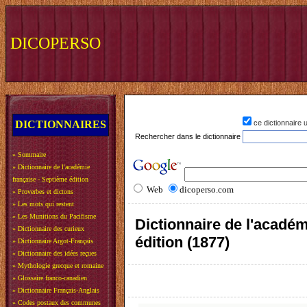
DICOPERSO
DICTIONNAIRES
ce dictionnaire
Rechercher dans le dictionnaire
»
Sommaire
»
Dictionnaire de l'académie
française - Septième édition
Web
dicoperso.com
»
Proverbes et dictons
»
Les mots qui restent
»
Les Munitions du Pacifisme
Dictionnaire de l'académ
»
Dictionnaire des curieux
édition (1877)
»
Dictionnaire Argot-Français
»
Dictionnaire des idées reçues
»
Mythologie grecque et romaine
»
Glossaire franco-canadien
»
Dictionnaire Français-Anglais
»
Codes postaux des communes