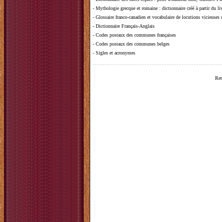
-
Mythologie grecque et romaine
: dictionnaire créé à partir du 
-
Glossaire franco-canadien et vocabulaire de locutions vicieuses
-
Dictionnaire Français-Anglais
-
Codes postaux des communes françaises
-
Codes postaux des communes belges
-
Sigles et acronymes
Ret