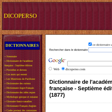
DICOPERSO
DICTIONNAIRES
ce dictionnaire
Rechercher dans le dictionnaire
»
Sommaire
»
Dictionnaire de l'académie
française - Septième édition
Web
dicoperso.com
»
Proverbes et dictons
»
Les mots qui restent
»
Les Munitions du Pacifisme
Dictionnaire de l'acadé
»
Dictionnaire des curieux
française - Septième édi
»
Dictionnaire Argot-Français
»
Dictionnaire des idées reçues
(1877)
»
Mythologie grecque et romaine
»
Glossaire franco-canadien
»
Dictionnaire Français-Anglais
»
Codes postaux des communes