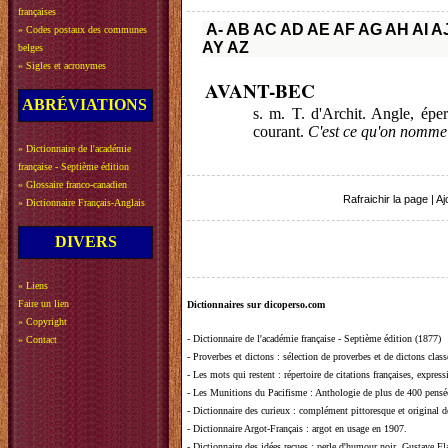
françaises
A-
AB
AC
AD
AE
AF
AG
AH
AI
A
»
Codes postaux des communes
AY
AZ
belges
»
Sigles et acronymes
AVANT-BEC
ABRÉVIATIONS
s. m. T. d'Archit. Angle, ép
courant.
C'est ce qu'on nomme 
»
Dictionnaire de l'académie
française - Septième édition
»
Glossaire franco-canadien
Rafraichir la page
|
Aj
»
Dictionnaire Français-Anglais
DIVERS
»
Liens
Faire un lien
Dictionnaires sur dicoperso.com
»
Copyright
-
Dictionnaire de l'académie française - Septième édition (1877)
»
Contact
-
Proverbes et dictons
: sélection de proverbes et de dictons clas
-
Les mots qui restent
: répertoire de citations françaises, expres
-
Les Munitions du Pacifisme
: Anthologie de plus de 400 pensée
-
Dictionnaire des curieux
: complément pittoresque et original de
-
Dictionnaire Argot-Français
: argot en usage en 1907.
-
Dictionnaire des idées reçues
:
perle d'humour noir, Gustave Fla