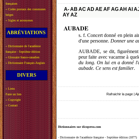
françaises
A-
AB
AC
AD
AE
AF
AG
AH
AI
A
»
Codes postaux des communes
AY
AZ
belges
»
Sigles et acronymes
AUBADE
ABRÉVIATIONS
s. f. Concert donné en plein air
d'une personne.
Donner une a
»
Dictionnaire de l'académie
AUBADE, se dit, figurément e
française - Septième édition
peur faite avec vacarme à que
»
Glossaire franco-canadien
du long. On lui en a donné l'
»
Dictionnaire Français-Anglais
aubade. Ce sens est familier
.
DIVERS
»
Liens
Rafraichir la page
|
Aj
Faire un lien
»
Copyright
»
Contact
Dictionnaires sur dicoperso.com
-
Dictionnaire de l'académie française - Septième édition (1877)