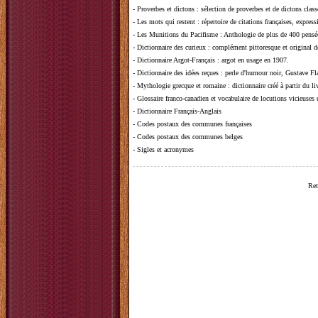
-
Proverbes et dictons
: sélection de proverbes et de dictons clas
-
Les mots qui restent
: répertoire de citations françaises, expres
-
Les Munitions du Pacifisme
: Anthologie de plus de 400 pensée
-
Dictionnaire des curieux
: complément pittoresque et original de
-
Dictionnaire Argot-Français
: argot en usage en 1907.
-
Dictionnaire des idées reçues
:
perle d'humour noir, Gustave Fla
-
Mythologie grecque et romaine
: dictionnaire créé à partir du 
-
Glossaire franco-canadien et vocabulaire de locutions vicieuses
-
Dictionnaire Français-Anglais
-
Codes postaux des communes françaises
-
Codes postaux des communes belges
-
Sigles et acronymes
Ret