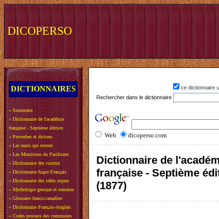
DICOPERSO
DICTIONNAIRES
ce dictionnaire
Rechercher dans le dictionnaire
»
Sommaire
»
Dictionnaire de l'académie
française - Septième édition
Web
dicoperso.com
»
Proverbes et dictons
»
Les mots qui restent
»
Les Munitions du Pacifisme
Dictionnaire de l'acadé
»
Dictionnaire des curieux
française - Septième édi
»
Dictionnaire Argot-Français
»
Dictionnaire des idées reçues
(1877)
»
Mythologie grecque et romaine
»
Glossaire franco-canadien
»
Dictionnaire Français-Anglais
»
Codes postaux des communes