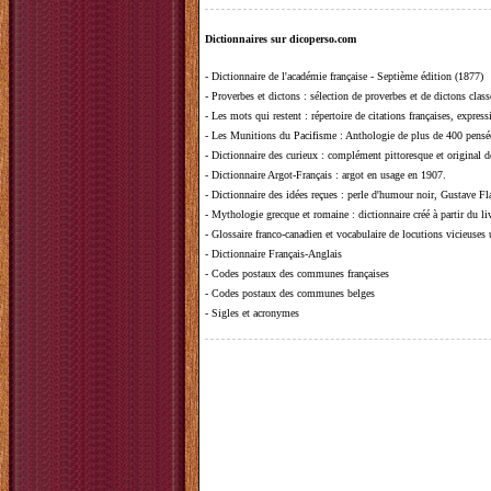
Dictionnaires sur dicoperso.com
-
Dictionnaire de l'académie française - Septième édition (1877)
-
Proverbes et dictons
: sélection de proverbes et de dictons clas
-
Les mots qui restent
: répertoire de citations françaises, expres
-
Les Munitions du Pacifisme
: Anthologie de plus de 400 pensée
-
Dictionnaire des curieux
: complément pittoresque et original de
-
Dictionnaire Argot-Français
: argot en usage en 1907.
-
Dictionnaire des idées reçues
:
perle d'humour noir, Gustave Fla
-
Mythologie grecque et romaine
: dictionnaire créé à partir du 
-
Glossaire franco-canadien et vocabulaire de locutions vicieuses
-
Dictionnaire Français-Anglais
-
Codes postaux des communes françaises
-
Codes postaux des communes belges
-
Sigles et acronymes