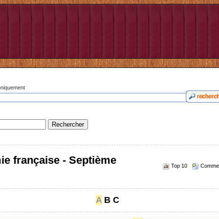
 uniquement
ie française - Septième
Top 10
Commen
A
B
C