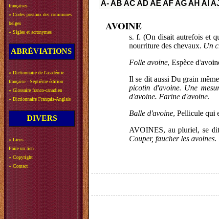
A-
AB
AC
AD
AE
AF
AG
AH
AI
A
françaises
»
Codes postaux des communes
AVOINE
belges
»
Sigles et acronymes
s. f. (On disait autrefois et
nourriture des chevaux.
Un c
ABRÉVIATIONS
Folle avoine
, Espèce d'avoi
»
Dictionnaire de l'académie
Il se dit aussi Du grain même
française - Septième édition
picotin d'avoine. Une mesure
»
Glossaire franco-canadien
d'avoine. Farine d'avoine
.
»
Dictionnaire Français-Anglais
Balle d'avoine
, Pellicule qui
DIVERS
AVOINES, au pluriel, se dit
Couper, faucher les avoines
.
»
Liens
Faire un lien
»
Copyright
»
Contact