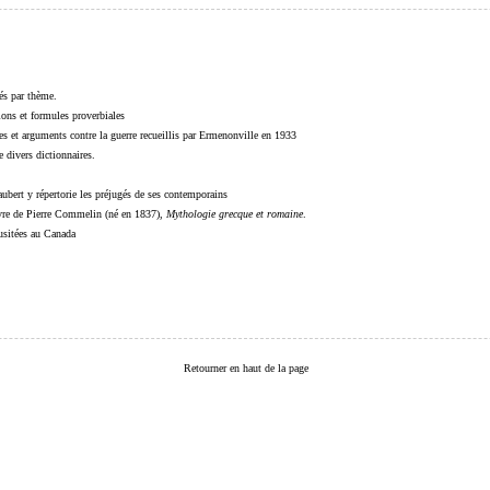
sés par thème.
sions et formules proverbiales
s et arguments contre la guerre recueillis par Ermenonville en 1933
 divers dictionnaires.
ubert y répertorie les préjugés de ses contemporains
livre de Pierre Commelin (né en 1837),
Mythologie grecque et romaine
.
 usitées au Canada
Retourner en haut de la page