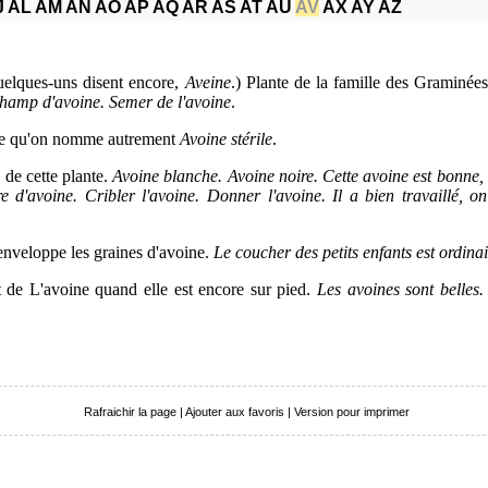
J
AL
AM
AN
AO
AP
AQ
AR
AS
AT
AU
AV
AX
AY
AZ
 quelques-uns disent encore,
Aveine
.) Plante de la famille des Graminées
hamp d'avoine. Semer de l'avoine
.
ne qu'on nomme autrement
Avoine stérile
.
 de cette plante.
Avoine blanche. Avoine noire. Cette avoine est bonne, e
 d'avoine. Cribler l'avoine. Donner l'avoine. Il a bien travaillé, on
 enveloppe les graines d'avoine.
Le coucher des petits enfants est ordinai
 de L'avoine quand elle est encore sur pied.
Les avoines sont belles
Rafraichir la page
|
Ajouter aux favoris
|
Version pour imprimer