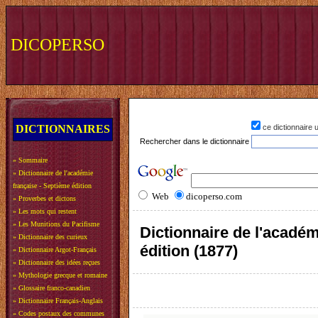
DICOPERSO
DICTIONNAIRES
ce dictionnaire
Rechercher dans le dictionnaire
»
Sommaire
»
Dictionnaire de l'académie
française - Septième édition
Web
dicoperso.com
»
Proverbes et dictons
»
Les mots qui restent
»
Les Munitions du Pacifisme
Dictionnaire de l'académ
»
Dictionnaire des curieux
édition (1877)
»
Dictionnaire Argot-Français
»
Dictionnaire des idées reçues
»
Mythologie grecque et romaine
»
Glossaire franco-canadien
»
Dictionnaire Français-Anglais
»
Codes postaux des communes