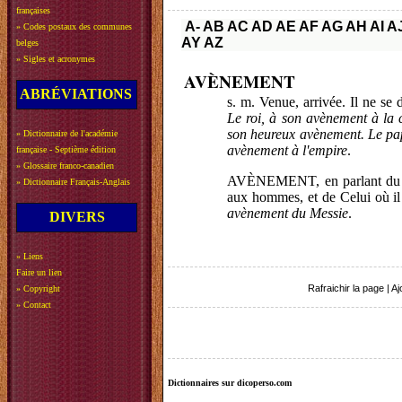
françaises
A-
AB
AC
AD
AE
AF
AG
AH
AI
A
»
Codes postaux des communes
AY
AZ
belges
»
Sigles et acronymes
AVÈNEMENT
ABRÉVIATIONS
s. m. Venue, arrivée. Il ne se 
Le roi, à son avènement à la
son heureux avènement. Le pap
»
Dictionnaire de l'académie
avènement à l'empire
.
française - Septième édition
»
Glossaire franco-canadien
AVÈNEMENT, en parlant du Mes
»
Dictionnaire Français-Anglais
aux hommes, et de Celui où il 
avènement du Messie
.
DIVERS
»
Liens
Faire un lien
Rafraichir la page
|
Aj
»
Copyright
»
Contact
Dictionnaires sur dicoperso.com