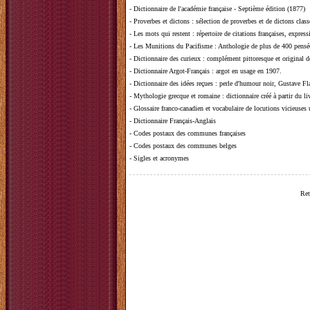
-
Dictionnaire de l'académie française - Septième édition (1877)
-
Proverbes et dictons
: sélection de proverbes et de dictons clas
-
Les mots qui restent
: répertoire de citations françaises, expres
-
Les Munitions du Pacifisme
: Anthologie de plus de 400 pensée
-
Dictionnaire des curieux
: complément pittoresque et original de
-
Dictionnaire Argot-Français
: argot en usage en 1907.
-
Dictionnaire des idées reçues
:
perle d'humour noir, Gustave Fla
-
Mythologie grecque et romaine
: dictionnaire créé à partir du 
-
Glossaire franco-canadien et vocabulaire de locutions vicieuses
-
Dictionnaire Français-Anglais
-
Codes postaux des communes françaises
-
Codes postaux des communes belges
-
Sigles et acronymes
Ret