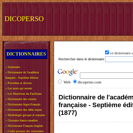
DICOPERSO
DICTIONNAIRES
ce dictionnaire
Rechercher dans le dictionnaire
»
Sommaire
»
Dictionnaire de l'académie
française - Septième édition
Web
dicoperso.com
»
Proverbes et dictons
»
Les mots qui restent
»
Les Munitions du Pacifisme
Dictionnaire de l'acadé
»
Dictionnaire des curieux
française - Septième édi
»
Dictionnaire Argot-Français
»
Dictionnaire des idées reçues
(1877)
»
Mythologie grecque et romaine
»
Glossaire franco-canadien
»
Dictionnaire Français-Anglais
»
Codes postaux des communes