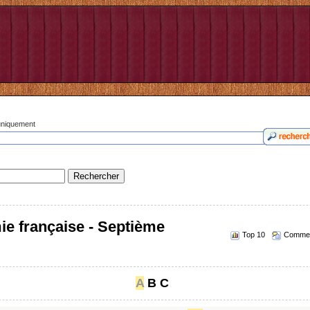
 uniquement
ie française - Septième
Top 10
Commen
A
B
C