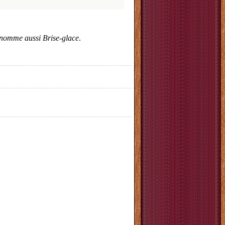
 nomme aussi Brise-glace
.