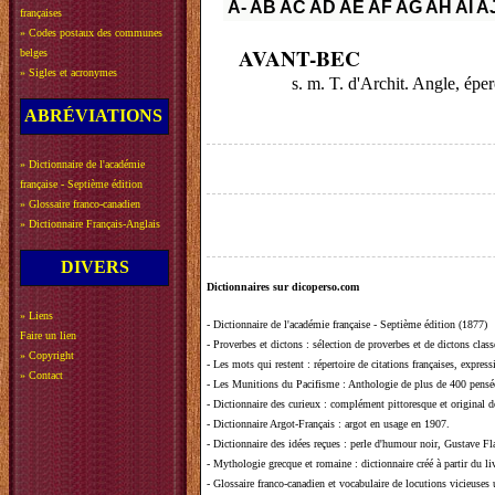
A-
AB
AC
AD
AE
AF
AG
AH
AI
A
françaises
»
Codes postaux des communes
AVANT-BEC
belges
»
Sigles et acronymes
s. m. T. d'Archit. Angle, épe
ABRÉVIATIONS
»
Dictionnaire de l'académie
française - Septième édition
»
Glossaire franco-canadien
»
Dictionnaire Français-Anglais
DIVERS
Dictionnaires sur dicoperso.com
»
Liens
-
Dictionnaire de l'académie française - Septième édition (1877)
Faire un lien
-
Proverbes et dictons
: sélection de proverbes et de dictons clas
»
Copyright
-
Les mots qui restent
: répertoire de citations françaises, expres
»
Contact
-
Les Munitions du Pacifisme
: Anthologie de plus de 400 pensée
-
Dictionnaire des curieux
: complément pittoresque et original de
-
Dictionnaire Argot-Français
: argot en usage en 1907.
-
Dictionnaire des idées reçues
:
perle d'humour noir, Gustave Fla
-
Mythologie grecque et romaine
: dictionnaire créé à partir du 
-
Glossaire franco-canadien et vocabulaire de locutions vicieuses