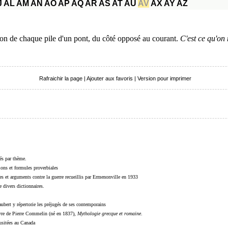
J
AL
AM
AN
AO
AP
AQ
AR
AS
AT
AU
AV
AX
AY
AZ
ron de chaque pile d'un pont, du côté opposé au courant.
C'est ce qu'on
Rafraichir la page
|
Ajouter aux favoris
|
Version pour imprimer
sés par thème.
sions et formules proverbiales
s et arguments contre la guerre recueillis par Ermenonville en 1933
 divers dictionnaires.
ubert y répertorie les préjugés de ses contemporains
livre de Pierre Commelin (né en 1837),
Mythologie grecque et romaine
.
 usitées au Canada