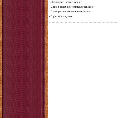
-
Dictionnaire Français-Anglais
-
Codes postaux des communes françaises
-
Codes postaux des communes belges
-
Sigles et acronymes