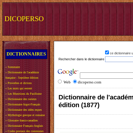
DICOPERSO
DICTIONNAIRES
ce dictionnaire
Rechercher dans le dictionnaire
»
Sommaire
»
Dictionnaire de l'académie
française - Septième édition
Web
dicoperso.com
»
Proverbes et dictons
»
Les mots qui restent
»
Les Munitions du Pacifisme
Dictionnaire de l'académ
»
Dictionnaire des curieux
édition (1877)
»
Dictionnaire Argot-Français
»
Dictionnaire des idées reçues
»
Mythologie grecque et romaine
»
Glossaire franco-canadien
»
Dictionnaire Français-Anglais
»
Codes postaux des communes