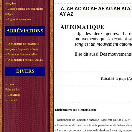
françaises
A-
AB
AC
AD
AE
AF
AG
AH
AI
A
»
Codes postaux des communes
AY
AZ
belges
»
Sigles et acronymes
AUTOMATIQUE
ABRÉVIATIONS
adj. des deux genres. T. d
mouvements qui s'exécutent san
sang est un mouvement autom
»
Dictionnaire de l'académie
française - Septième édition
Il se dit aussi Des mouvements
»
Glossaire franco-canadien
»
Dictionnaire Français-Anglais
DIVERS
Rafraichir la page
|
Aj
»
Liens
Faire un lien
»
Copyright
»
Contact
Dictionnaires sur dicoperso.com
-
Dictionnaire de l'académie française - Septième édition (1877)
-
Proverbes et dictons
: sélection de proverbes et de dictons clas
-
Les mots qui restent
: répertoire de citations françaises, expres