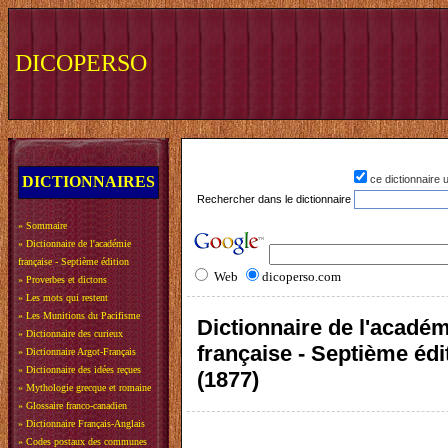
DICOPERSO
DICTIONNAIRES
ce dictionnaire
Rechercher dans le dictionnaire
»
Sommaire
»
Dictionnaire de l'académie
française - Septième édition
Web
dicoperso.com
»
Proverbes et dictons
»
Les mots qui restent
»
Les Munitions du Pacifisme
Dictionnaire de l'acadé
»
Dictionnaire des curieux
française - Septième édi
»
Dictionnaire Argot-Français
»
Dictionnaire des idées reçues
(1877)
»
Mythologie grecque et romaine
»
Glossaire franco-canadien
»
Dictionnaire Français-Anglais
»
Codes postaux des communes