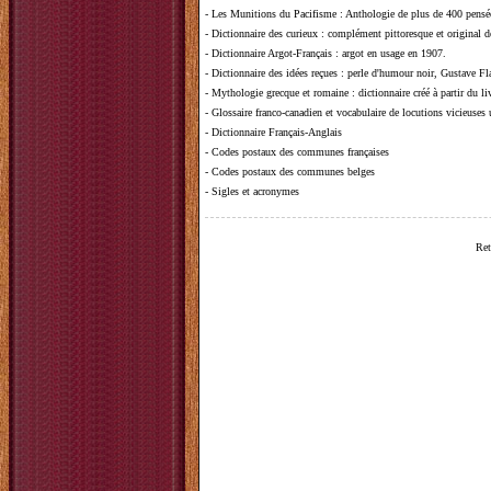
-
Les Munitions du Pacifisme
: Anthologie de plus de 400 pensée
-
Dictionnaire des curieux
: complément pittoresque et original de
-
Dictionnaire Argot-Français
: argot en usage en 1907.
-
Dictionnaire des idées reçues
:
perle d'humour noir, Gustave Fla
-
Mythologie grecque et romaine
: dictionnaire créé à partir du 
-
Glossaire franco-canadien et vocabulaire de locutions vicieuses
-
Dictionnaire Français-Anglais
-
Codes postaux des communes françaises
-
Codes postaux des communes belges
-
Sigles et acronymes
Ret