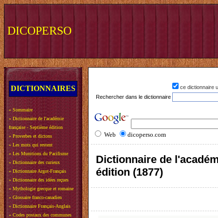
DICOPERSO
DICTIONNAIRES
ce dictionnaire
Rechercher dans le dictionnaire
»
Sommaire
»
Dictionnaire de l'académie
française - Septième édition
Web
dicoperso.com
»
Proverbes et dictons
»
Les mots qui restent
»
Les Munitions du Pacifisme
Dictionnaire de l'académ
»
Dictionnaire des curieux
édition (1877)
»
Dictionnaire Argot-Français
»
Dictionnaire des idées reçues
»
Mythologie grecque et romaine
»
Glossaire franco-canadien
»
Dictionnaire Français-Anglais
»
Codes postaux des communes