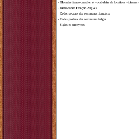
-
Glossaire franco-canadien et vocabulaire de locutions vicieuses
-
Dictionnaire Français-Anglais
-
Codes postaux des communes françaises
-
Codes postaux des communes belges
-
Sigles et acronymes