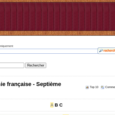
 uniquement
ie française - Septième
Top 10
Commen
A
B
C