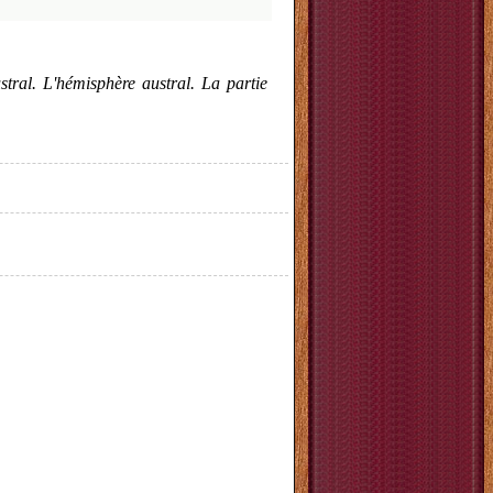
stral. L'hémisphère austral. La partie