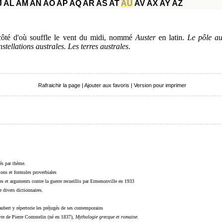
J
AL
AM
AN
AO
AP
AQ
AR
AS
AT
AU
AV
AX
AY
AZ
 côté d'où souffle le vent du midi, nommé
Auster
en latin.
Le pôle au
stellations australes. Les terres australes
.
Rafraichir la page
|
Ajouter aux favoris
|
Version pour imprimer
sés par thème.
sions et formules proverbiales
s et arguments contre la guerre recueillis par Ermenonville en 1933
 divers dictionnaires.
ubert y répertorie les préjugés de ses contemporains
livre de Pierre Commelin (né en 1837),
Mythologie grecque et romaine
.