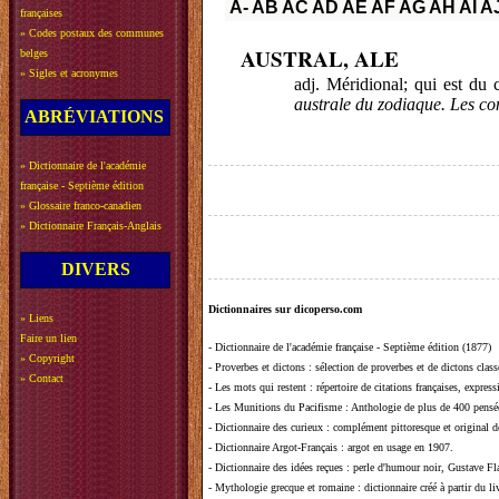
A-
AB
AC
AD
AE
AF
AG
AH
AI
A
françaises
»
Codes postaux des communes
AUSTRAL, ALE
belges
»
Sigles et acronymes
adj. Méridional; qui est du
australe du zodiaque. Les con
ABRÉVIATIONS
»
Dictionnaire de l'académie
française - Septième édition
»
Glossaire franco-canadien
»
Dictionnaire Français-Anglais
DIVERS
Dictionnaires sur dicoperso.com
»
Liens
Faire un lien
-
Dictionnaire de l'académie française - Septième édition (1877)
»
Copyright
-
Proverbes et dictons
: sélection de proverbes et de dictons clas
»
Contact
-
Les mots qui restent
: répertoire de citations françaises, expres
-
Les Munitions du Pacifisme
: Anthologie de plus de 400 pensée
-
Dictionnaire des curieux
: complément pittoresque et original de
-
Dictionnaire Argot-Français
: argot en usage en 1907.
-
Dictionnaire des idées reçues
:
perle d'humour noir, Gustave Fla
-
Mythologie grecque et romaine
: dictionnaire créé à partir du 