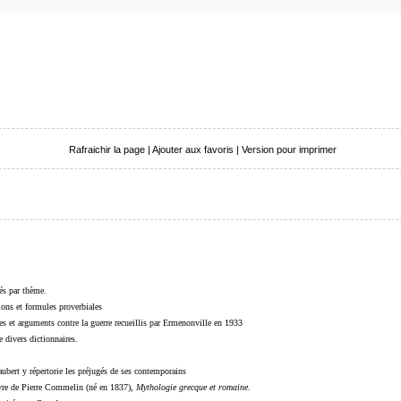
Rafraichir la page
|
Ajouter aux favoris
|
Version pour imprimer
sés par thème.
sions et formules proverbiales
s et arguments contre la guerre recueillis par Ermenonville en 1933
 divers dictionnaires.
ubert y répertorie les préjugés de ses contemporains
livre de Pierre Commelin (né en 1837),
Mythologie grecque et romaine
.