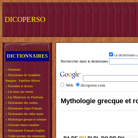
DICOPERSO
DICTIONNAIRES
ce dictionnaire
Rechercher dans le dictionnaire
»
Sommaire
»
Dictionnaire de l'académie
française - Septième édition
Web
dicoperso.com
»
Proverbes et dictons
»
Les mots qui restent
»
Les Munitions du Pacifisme
Mythologie grecque et 
»
Dictionnaire des curieux
»
Dictionnaire Argot-Français
»
Dictionnaire des idées reçues
»
Mythologie grecque et romaine
»
Glossaire franco-canadien
»
Dictionnaire Français-Anglais
»
Codes postaux des communes