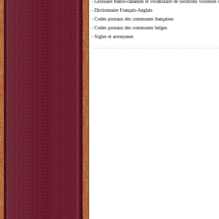
-
Glossaire franco-canadien et vocabulaire de locutions vicieuses
-
Dictionnaire Français-Anglais
-
Codes postaux des communes françaises
-
Codes postaux des communes belges
-
Sigles et acronymes