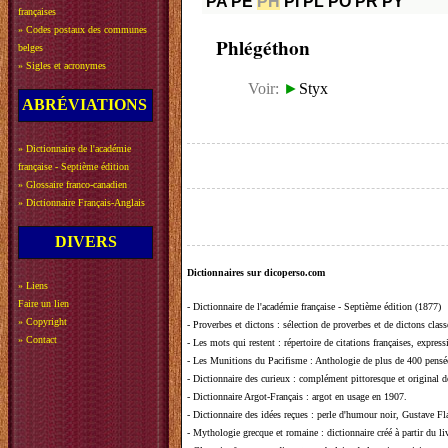
PA
PE
PH
PI
PL
PO
PR
PY
françaises
»
Codes postaux des communes
Phlégéthon
belges
»
Sigles et acronymes
Voir:
►
Styx
ABRÉVIATIONS
»
Dictionnaire de l'académie
française - Septième édition
»
Glossaire franco-canadien
»
Dictionnaire Français-Anglais
DIVERS
Dictionnaires sur dicoperso.com
»
Liens
Faire un lien
-
Dictionnaire de l'académie française - Septième édition (1877)
»
Copyright
-
Proverbes et dictons
: sélection de proverbes et de dictons clas
»
Contact
-
Les mots qui restent
: répertoire de citations françaises, expres
-
Les Munitions du Pacifisme
: Anthologie de plus de 400 pensée
-
Dictionnaire des curieux
: complément pittoresque et original de
-
Dictionnaire Argot-Français
: argot en usage en 1907.
-
Dictionnaire des idées reçues
:
perle d'humour noir, Gustave Fla
-
Mythologie grecque et romaine
: dictionnaire créé à partir du 