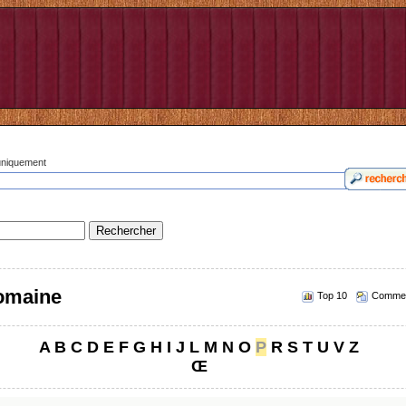
 uniquement
romaine
Top 10
Commen
A
B
C
D
E
F
G
H
I
J
L
M
N
O
P
R
S
T
U
V
Z
Œ