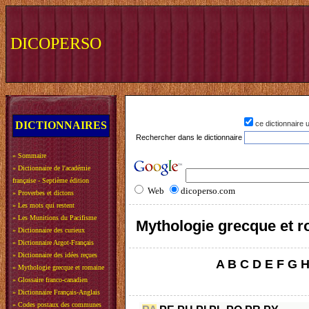
DICOPERSO
DICTIONNAIRES
ce dictionnaire
Rechercher dans le dictionnaire
»
Sommaire
»
Dictionnaire de l'académie
française - Septième édition
Web
dicoperso.com
»
Proverbes et dictons
»
Les mots qui restent
»
Les Munitions du Pacifisme
Mythologie grecque et 
»
Dictionnaire des curieux
»
Dictionnaire Argot-Français
»
Dictionnaire des idées reçues
A
B
C
D
E
F
G
»
Mythologie grecque et romaine
»
Glossaire franco-canadien
»
Dictionnaire Français-Anglais
»
Codes postaux des communes