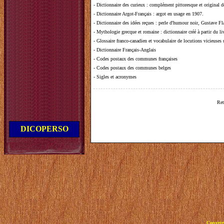
-
Dictionnaire des curieux
: complément pittoresque et original de
-
Dictionnaire Argot-Français
: argot en usage en 1907.
-
Dictionnaire des idées reçues
:
perle d'humour noir, Gustave Fla
-
Mythologie grecque et romaine
: dictionnaire créé à partir du 
-
Glossaire franco-canadien et vocabulaire de locutions vicieuses
-
Dictionnaire Français-Anglais
-
Codes postaux des communes françaises
-
Codes postaux des communes belges
-
Sigles et acronymes
Ret
DICOPERSO
Copyrig