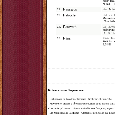
selon d'a
plusie…
1
12.
Passalus
Voir:
Aché
13.
Patrocle
Patrocle
A
Ménœtius, 
d'Amphi
14.
Pauvreté
La Pauvr
allégoriqu
D…
0,6 
15.
Pâris
Pâris
Hér
était fils
2,5 KB
Dictionnaires sur dicoperso.com
-
Dictionnaire de l'académie française - Septième édition (1877)
-
Proverbes et dictons
: sélection de proverbes et de dictons clas
-
Les mots qui restent
: répertoire de citations françaises, expres
-
Les Munitions du Pacifisme
: Anthologie de plus de 400 pensée