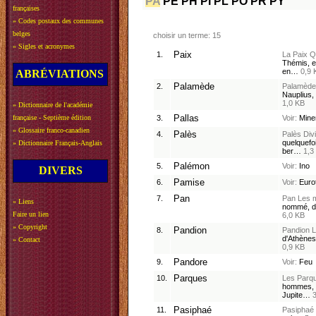
PA
PE
PH
PI
PL
PO
PR
PY
françaises
»
Codes postaux des communes
belges
choisir un terme: 15
»
Sigles et acronymes
1.
Paix
La Paix
Q
Thémis, eu
en…
0,9 
ABRÉVIATIONS
2.
Palamède
Palamède
Nauplius, 
1,0 KB
»
Dictionnaire de l'académie
française - Septième édition
3.
Pallas
Voir:
Mine
»
Glossaire franco-canadien
4.
Palès
Palès
Div
quelquefo
»
Dictionnaire Français-Anglais
ber…
1,3
5.
Palémon
Voir:
Ino
DIVERS
6.
Pamise
Voir:
Euro
7.
Pan
Pan
Les m
»
Liens
nommé, dit
Faire un lien
6,0 KB
»
Copyright
8.
Pandion
Pandion
L
d'Athènes
»
Contact
0,9 KB
9.
Pandore
Voir:
Feu
10.
Parques
Les Parq
hommes, ét
Jupite…
11.
Pasiphaé
Pasiphaé